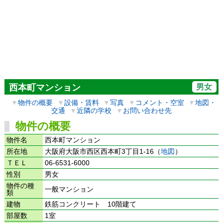
男女
西本町マンション
▼
物件の概要
▼
設備・賃料
▼
写真
▼
コメント・空室
▼
地図・
交通
▼
近隣の学校
▼
お問い合わせ先
物件の概要
物件名
西本町マンション
所在地
大阪府大阪市西区西本町3丁目1-16（
地図
）
ＴＥＬ
06-6531-6000
性別
男女
物件の種
一般マンション
類
建物
鉄筋コンクリート 10階建て
部屋数
1室