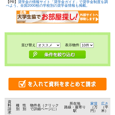
【PR】
奨学金の情報サイト「奨学金ガイド」で奨学金制度を調
べよう。全国2000校の学校別の奨学金情報も掲載。
並び替え
表示物件
資
所在地
家賃
広さ
料
種
性
物件名（クリック
路線・最寄り
（万
（平
請
別
別
で詳細ページに）
駅
円）
米）
求