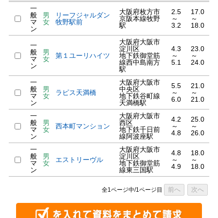
一
大阪府枚方市
2.5
17.0
般
男
リーフジャルダン
京阪本線牧野
～
～
マ
女
牧野駅前
駅
3.2
18.0
ン
大阪府大阪市
一
淀川区
4.3
23.0
般
男
第１ユーリハイツ
地下鉄御堂筋
～
～
マ
女
線西中島南方
5.1
24.0
ン
駅
一
大阪府大阪市
5.5
21.0
般
男
中央区
ラピス天満橋
～
～
マ
女
地下鉄谷町線
6.0
21.0
ン
天満橋駅
一
大阪府大阪市
4.2
25.0
般
男
西区
西本町マンション
～
～
マ
女
地下鉄千日前
4.8
26.0
ン
線阿波座駅
一
大阪府大阪市
4.8
18.0
般
男
淀川区
エストリーヴル
～
～
マ
女
地下鉄御堂筋
4.9
18.0
ン
線東三国駅
前へ
次へ
全1ページ中/1ページ目