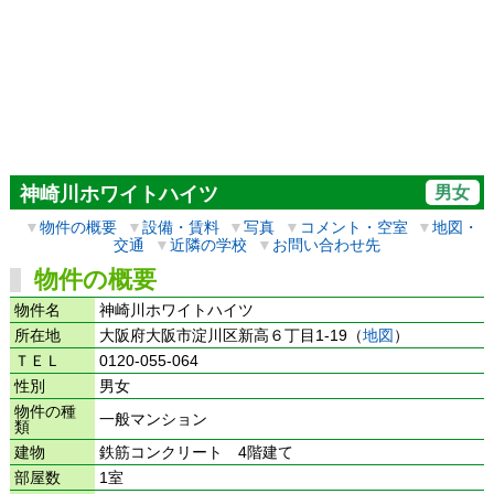
男女
神崎川ホワイトハイツ
▼
物件の概要
▼
設備・賃料
▼
写真
▼
コメント・空室
▼
地図・
交通
▼
近隣の学校
▼
お問い合わせ先
物件の概要
物件名
神崎川ホワイトハイツ
所在地
大阪府大阪市淀川区新高６丁目1-19（
地図
）
ＴＥＬ
0120-055-064
性別
男女
物件の種
一般マンション
類
建物
鉄筋コンクリート 4階建て
部屋数
1室