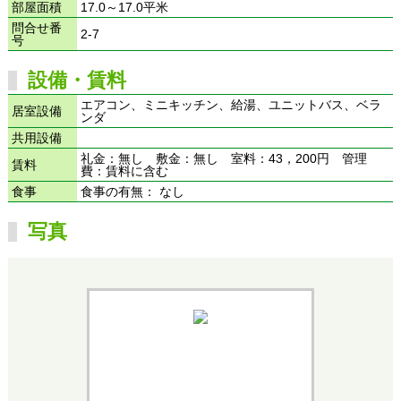
部屋面積
17.0～17.0平米
問合せ番
2-7
号
設備・賃料
エアコン、ミニキッチン、給湯、ユニットバス、ベラ
居室設備
ンダ
共用設備
礼金：無し 敷金：無し 室料：43，200円 管理
賃料
費：賃料に含む
食事
食事の有無： なし
写真