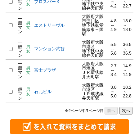
プロスパーＫ
～
～
マ
女
地下鉄中央
4.2
22.7
ン
線弁天町駅
大阪府大阪
一
市淀川区
4.8
18.0
般
男
エストリーヴル
地下鉄御堂
～
～
マ
女
筋線東三国
4.9
18.0
ン
駅
一
大阪府大阪
5.5
36.5
般
男
市港区
マンション武智
～
～
マ
女
地下鉄中央
5.8
36.5
ン
線弁天町駅
一
大阪府大阪
2.7
14.9
般
男
市港区
富士プラザⅠ
～
～
マ
女
ＪＲ環状線
3.4
14.9
ン
弁天町駅
一
大阪府大阪
3.8
18.2
般
男
市港区
石元ビル
～
～
マ
女
ＪＲ環状線
5.0
22.8
ン
弁天町駅
前へ
次へ
全2ページ中/1ページ目