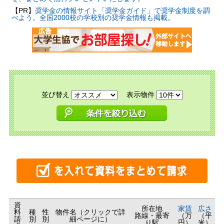
【PR】
奨学金の情報サイト「奨学金ガイド」で奨学金制度を調
べよう。全国2000校の学校別の奨学金情報も掲載。
並び替え
表示物件
資
所在地
家賃
広さ
料
種
性
物件名（クリックで詳
路線・最寄
（万
（平
請
別
別
細ページに）
り駅
円）
米）