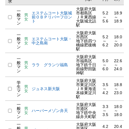
求
大阪府大阪
一
エステムコート大阪城
市都島区
5.2
18.9
般
男
前ＯＢＰリバーフロン
ＪＲ東西線
～
～
マ
女
ト
大阪城北詰
5.6
18.9
ン
駅
大阪府大阪
一
市西区
5.2
18.0
般
男
エステムコート大阪・
地下鉄四つ
～
～
マ
女
中之島南
橋線肥後橋
6.2
20.0
ン
駅
大阪府大阪
一
市福島区
5.0
22.6
般
男
ララ グランツ福島
地下鉄千日
～
～
マ
女
前線野田阪
6.0
24.0
ン
神駅
大阪府大阪
学
市東淀川区
3.5
18.8
生
男
ジュネス新大阪
ＪＲ東海道
～
～
マ
女
本線東淀川
4.2
23.0
ン
駅
一
大阪府大阪
3.3
18.0
般
男
市港区
ハーバーメゾン弁天
～
～
マ
女
地下鉄中央
3.5
18.0
ン
線弁天町駅
一
大阪府大阪
4.2
20.4
般
男
市港区