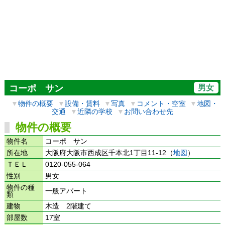
男女
コーポ サン
▼
物件の概要
▼
設備・賃料
▼
写真
▼
コメント・空室
▼
地図・
交通
▼
近隣の学校
▼
お問い合わせ先
物件の概要
物件名
コーポ サン
所在地
大阪府大阪市西成区千本北1丁目11-12（
地図
）
ＴＥＬ
0120-055-064
性別
男女
物件の種
一般アパート
類
建物
木造 2階建て
部屋数
17室