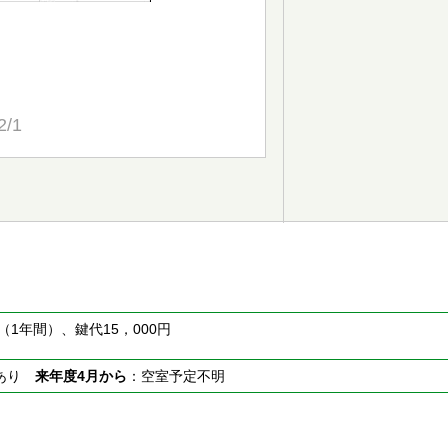
2/1
円（1年間）、鍵代15，000円
室あり
来年度4月から
：空室予定不明