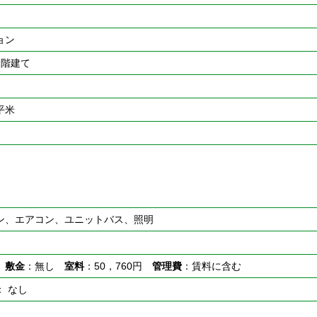
ョン
2階建て
0平米
ン、エアコン、ユニットバス、照明
し
敷金
：無し
室料
：50，760円
管理費
：賃料に含む
： なし