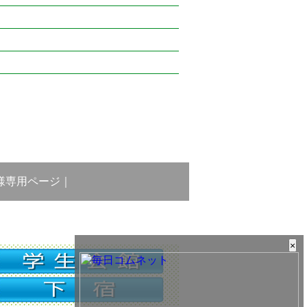
様専用ページ
｜