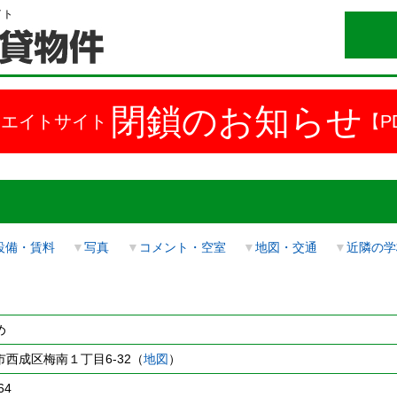
イト
閉鎖のお知らせ
ドエイトサイト
【P
設備・賃料
▼
写真
▼
コメント・空室
▼
地図・交通
▼
近隣の学
め
西成区梅南１丁目6-32（
地図
）
64