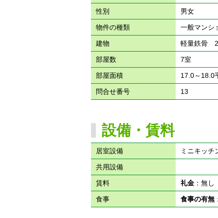
性別
男女
物件の種類
一般マンシ
建物
軽量鉄骨 
部屋数
7室
部屋面積
17.0～18.
問合せ番号
13
設備・賃料
居室設備
ミニキッチ
共用設備
賃料
礼金
：無
食事
食事の有無