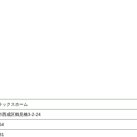
ラックスホーム
西成区鶴見橋3-2-24
64
81