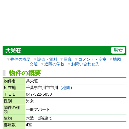
男女
共栄荘
▼
物件の概要
▼
設備・賃料
▼
写真
▼
コメント・空室
▼
地図・
交通
▼
近隣の学校
▼
お問い合わせ先
物件の概要
物件名
共栄荘
所在地
千葉県市川市市川（
地図
）
ＴＥＬ
047-322-5838
性別
男女
物件の種
一般アパート
類
建物
木造 2階建て
部屋数
4室