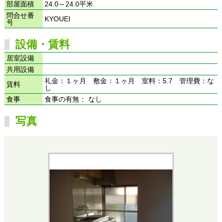
部屋面積
24.0～24.0平米
問合せ番
KYOUEI
号
設備・賃料
居室設備
共用設備
礼金：１ヶ月 敷金：１ヶ月 室料：5.7 管理費：な
賃料
し
食事
食事の有無： なし
写真