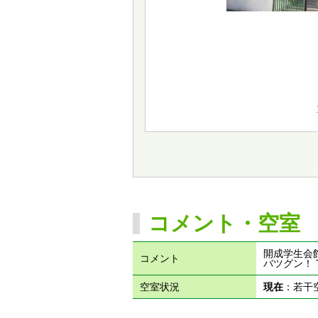
コメント・空室
開成学生会
コメント
バツグン！ 
空室状況
現在
：若干