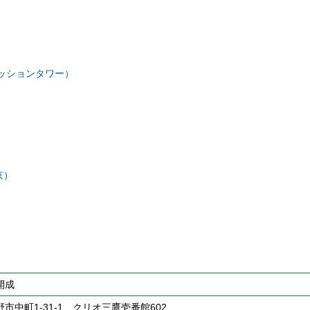
ッションタワー）
京）
開成
市中町1-31-1 クリオ三鷹壱番館602