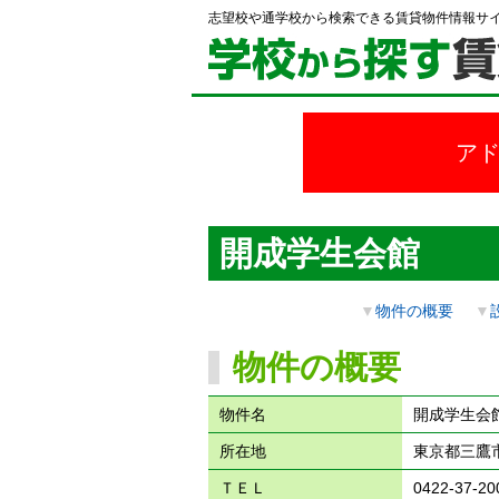
志望校や通学校から検索できる賃貸物件情報サ
ア
開成学生会館
▼
物件の概要
▼
物件の概要
物件名
開成学生会
所在地
東京都三鷹市
ＴＥＬ
0422-37-20