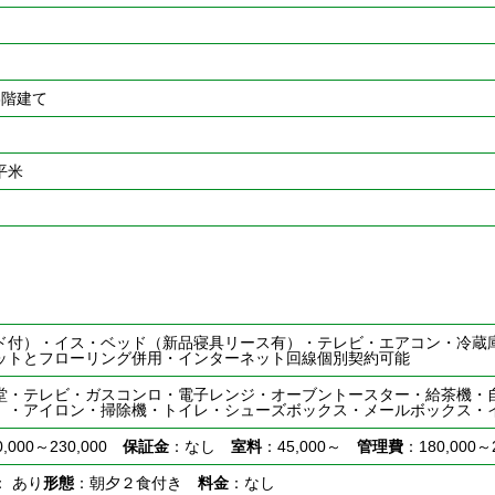
3階建て
1平米
ド付）・イス・ベッド（新品寝具リース有）・テレビ・エアコン・冷蔵
ットとフローリング併用・インターネット回線個別契約可能
堂・テレビ・ガスコンロ・電子レンジ・オーブントースター・給茶機・
）・アイロン・掃除機・トイレ・シューズボックス・メールボックス・
0,000～230,000
保証金
：なし
室料
：45,000～
管理費
：180,000～2
： あり
形態
：朝夕２食付き
料金
：なし