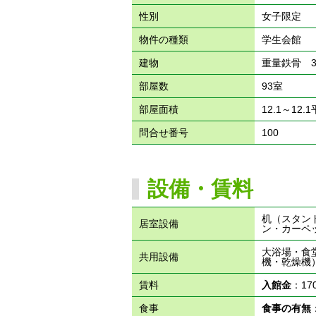
性別
女子限定
物件の種類
学生会館
建物
重量鉄骨 
部屋数
93室
部屋面積
12.1～12.
問合せ番号
100
設備・賃料
机（スタン
居室設備
ン・カーペ
大浴場・食
共用設備
機・乾燥機
賃料
入館金
：17
食事
食事の有無