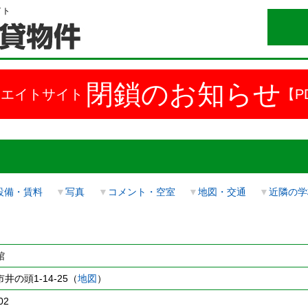
イト
閉鎖のお知らせ
ドエイトサイト
【P
設備・賃料
▼
写真
▼
コメント・空室
▼
地図・交通
▼
近隣の学
館
井の頭1-14-25（
地図
）
02