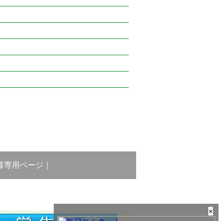
様専用ページ
｜