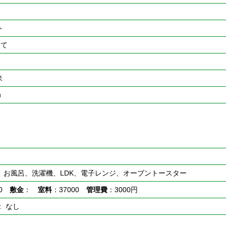
ト
建て
米
u
、お風呂、洗濯機、LDK、電子レンジ、オーブントースター
00
敷金
：
室料
：37000
管理費
：3000円
： なし