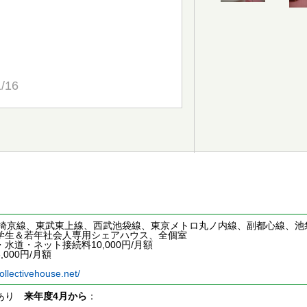
1/16
、埼京線、東武東上線、西武池袋線、東京メトロ丸ノ内線、副都心線、池袋
学生＆若年社会人専用シェアハウス、全個室
水道・ネット接続料10,000円/月額
000円/月額
ollectivehouse.net/
室あり
来年度4月から
：