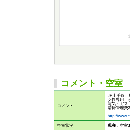
コメント・空室
JR山手線
女性専用、
電気・ガス・
コメント
清掃管理費3,
http://www.c
空室状況
現在
：空