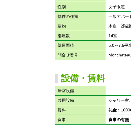
性別
女子限定
物件の種類
一般アパー
建物
木造 2階
部屋数
14室
部屋面積
5.0～7.5平
問合せ番号
Monchatea
設備・賃料
居室設備
共用設備
シャワー室
賃料
礼金
：100
食事
食事の有無