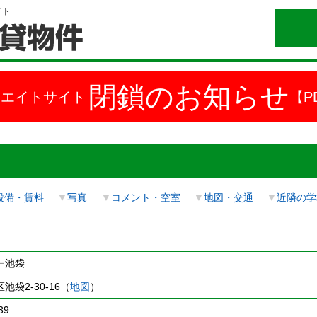
イト
閉鎖のお知らせ
ドエイトサイト
【P
設備・賃料
▼
写真
▼
コメント・空室
▼
地図・交通
▼
近隣の学
ー池袋
袋2-30-16（
地図
）
39