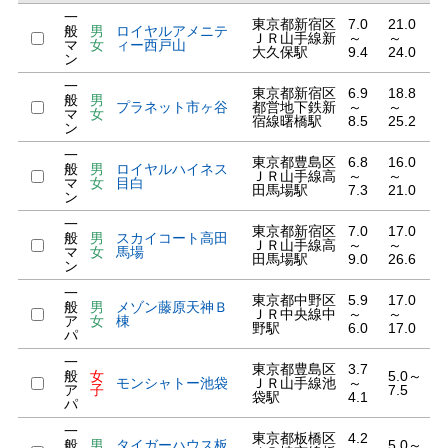
一
東京都新宿区
7.0
21.0
般
男
ロイヤルアメニテ
ＪＲ山手線新
～
～
マ
女
ィー西戸山
大久保駅
9.4
24.0
ン
一
東京都新宿区
6.9
18.8
般
男
プラネット市ヶ谷
都営地下鉄新
～
～
マ
女
宿線曙橋駅
8.5
25.2
ン
一
東京都豊島区
6.8
16.0
般
男
ロイヤルハイネス
ＪＲ山手線高
～
～
マ
女
目白
田馬場駅
7.3
21.0
ン
一
東京都新宿区
7.0
17.0
般
男
スカイコート高田
ＪＲ山手線高
～
～
マ
女
馬場
田馬場駅
9.0
26.6
ン
一
東京都中野区
5.9
17.0
般
男
メゾン藤原天神Ｂ
ＪＲ中央線中
～
～
ア
女
棟
野駅
6.0
17.0
パ
一
東京都豊島区
3.7
般
女
5.0～
モンシャトー池袋
ＪＲ山手線池
～
ア
子
7.5
袋駅
4.1
パ
一
東京都板橋区
4.2
般
男
タイガーハウス板
5.0～