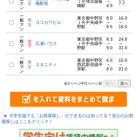
ＪＲ埼京線板
～
マ
女
橋駅前
7.7
橋駅
4.9
ン
一
東京都中野区
8.0
16.0
般
男
ヨコカワビル
ＪＲ中央線中
～
～
マ
女
野駅
8.5
16.0
ン
一
東京都中野区
8.3
24.8
般
女
広瀬ハウス
ＪＲ中央線中
～
～
マ
子
野駅
9.0
31.0
ン
一
東京都中野区
6.5
15.0
般
男
エタニティ
西武新宿線中
～
～
マ
女
井駅
8.0
21.0
ン
前へ
次へ
全2ページ中/1ページ目
大学生協でも「お部屋探し」ができるのは知ってる？安心のお部
屋探しはここをクリック！