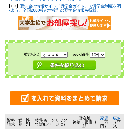
【PR】
奨学金の情報サイト「奨学金ガイド」で奨学金制度を調
べよう。全国2000校の学校別の奨学金情報も掲載。
並び替え
表示物件
所在地
家賃
広さ
資料
種
性
物件名（クリック
路線・最寄り
（万
（平
請求
別
別
で詳細ページに）
駅
円）
米）