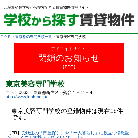
志望校や通学校から検索できる賃貸物件情報サイト
ＴＯＰ
>
東京都の専門学校一覧
> 東京美容専門学校
アドエイトサイト
閉鎖のお知らせ
【PDF】
東京美容専門学校
〒161-0033 東京都新宿区下落合１－２－４
http://www.tahb.ac.jp/
東京美容専門学校の登録物件は現在18件
です。
【PR】
受験生の「部屋探し」や「一人暮らし」に役立つ情報誌
を、まとめて無料プレゼントいたします。