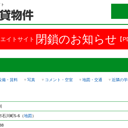
イト
閉鎖のお知らせ
ドエイトサイト
【P
設備・賃料
▼
写真
▼
コメント・空室
▼
地図・交通
▼
近隣の学
川
石川町5-6（
地図
）
88