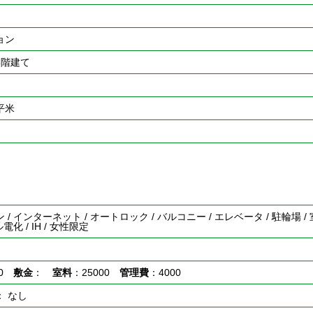
ョン
8階建て
0平米
/ インターネット / オートロック / バルコニー / エレベータ / 駐輪場 / 
電化 / IH / 女性限定
00
敷金
：
室料
：25000
管理費
：4000
： なし