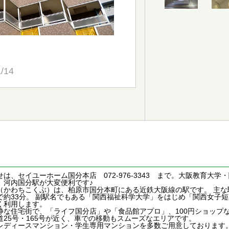
1/14
は、セイユーホーム国分本店 072-976-3343 まで。大阪教育大
、河内国分駅が大変便利です♪
（かわちこくぶ）は、柏原市国分本町にある近鉄大阪線の駅です。 主な
で約33分。 副駅名でもある「関西福祉科学大学」をはじめ「関西女子
く利用します。
静な住宅街で、「ライフ国分店」や「食品館アプロ」、100円ショップ
道25号・165号が近く、車での移動もスムーズなエリアです。
レディースマンション・学生専用マンションを多数ご用意しております