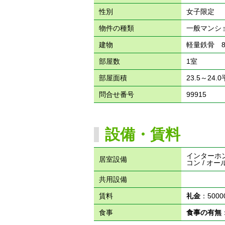
性別
女子限定
物件の種類
一般マンシ
建物
軽量鉄骨 
部屋数
1室
部屋面積
23.5～24.
問合せ番号
99915
設備・賃料
インターホン 
居室設備
コン / オール
共用設備
賃料
礼金
：500
食事
食事の有無