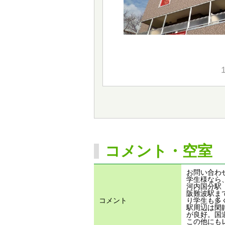
コメント・空室
お問い合わせ
学生様なら
河内国分駅
阪難波駅ま
コメント
り学生も多
駅周辺は閑
が良好。国
この他にも