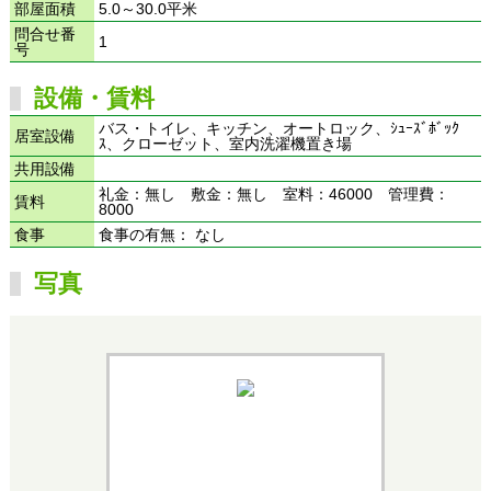
部屋面積
5.0～30.0平米
問合せ番
1
号
設備・賃料
バス・トイレ、キッチン、オートロック、ｼｭｰｽﾞﾎﾞｯｸ
居室設備
ｽ、クローゼット、室内洗濯機置き場
共用設備
礼金：無し 敷金：無し 室料：46000 管理費：
賃料
8000
食事
食事の有無： なし
写真