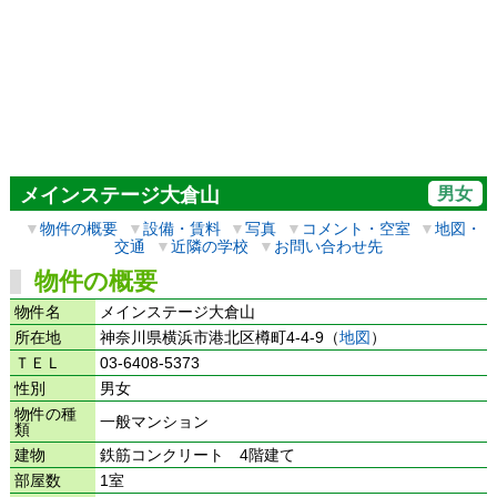
男女
メインステージ大倉山
▼
物件の概要
▼
設備・賃料
▼
写真
▼
コメント・空室
▼
地図・
交通
▼
近隣の学校
▼
お問い合わせ先
物件の概要
物件名
メインステージ大倉山
所在地
神奈川県横浜市港北区樽町4-4-9（
地図
）
ＴＥＬ
03-6408-5373
性別
男女
物件の種
一般マンション
類
建物
鉄筋コンクリート 4階建て
部屋数
1室