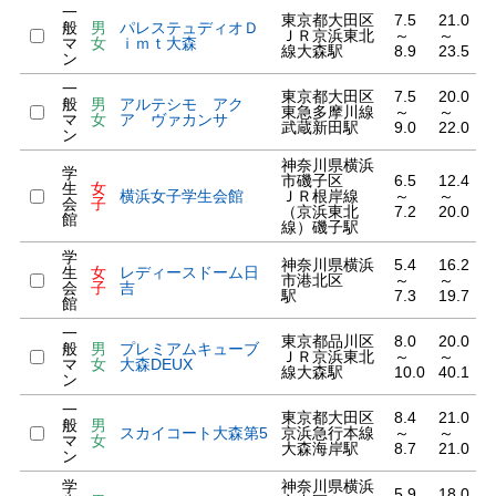
一
東京都大田区
7.5
21.0
般
男
パレステュディオＤ
ＪＲ京浜東北
～
～
マ
女
ｉｍｔ大森
線大森駅
8.9
23.5
ン
一
東京都大田区
7.5
20.0
般
男
アルテシモ アク
東急多摩川線
～
～
マ
女
ア ヴァカンサ
武蔵新田駅
9.0
22.0
ン
神奈川県横浜
学
市磯子区
6.5
12.4
生
女
横浜女子学生会館
ＪＲ根岸線
～
～
会
子
（京浜東北
7.2
20.0
館
線）磯子駅
学
神奈川県横浜
5.4
16.2
生
女
レディースドーム日
市港北区
～
～
会
子
吉
駅
7.3
19.7
館
一
東京都品川区
8.0
20.0
般
男
プレミアムキューブ
ＪＲ京浜東北
～
～
マ
女
大森DEUX
線大森駅
10.0
40.1
ン
一
東京都大田区
8.4
21.0
般
男
スカイコート大森第5
京浜急行本線
～
～
マ
女
大森海岸駅
8.7
21.0
ン
学
神奈川県横浜
5.9
18.0