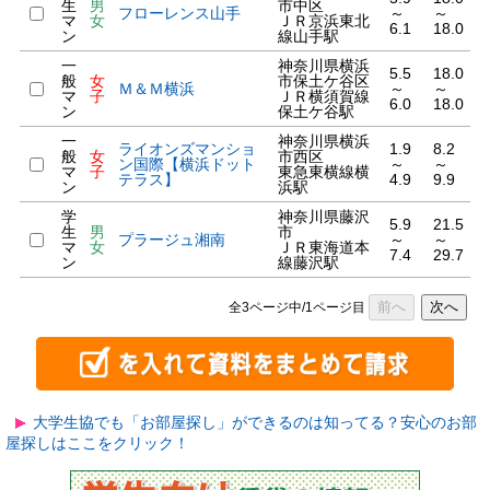
生
男
市中区
フローレンス山手
～
～
マ
女
ＪＲ京浜東北
6.1
18.0
ン
線山手駅
一
神奈川県横浜
5.5
18.0
般
女
市保土ケ谷区
Ｍ＆Ｍ横浜
～
～
マ
子
ＪＲ横須賀線
6.0
18.0
ン
保土ケ谷駅
一
神奈川県横浜
ライオンズマンショ
1.9
8.2
般
女
市西区
ン国際【横浜ドット
～
～
マ
子
東急東横線横
テラス】
4.9
9.9
ン
浜駅
学
神奈川県藤沢
5.9
21.5
生
男
市
プラージュ湘南
～
～
マ
女
ＪＲ東海道本
7.4
29.7
ン
線藤沢駅
前へ
次へ
全3ページ中/1ページ目
大学生協でも「お部屋探し」ができるのは知ってる？安心のお部
屋探しはここをクリック！