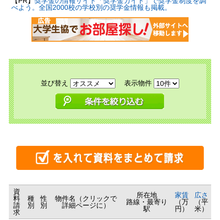
【PR】
奨学金の情報サイト「奨学金ガイド」で奨学金制度を調
べよう。全国2000校の学校別の奨学金情報も掲載。
並び替え
表示物件
資
所在地
家賃
広さ
料
種
性
物件名（クリックで
路線・最寄り
（万
（平
請
別
別
詳細ページに）
駅
円）
米）
求