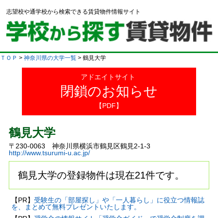
志望校や通学校から検索できる賃貸物件情報サイト
ＴＯＰ
>
神奈川県の大学一覧
> 鶴見大学
アドエイトサイト
閉鎖のお知らせ
【PDF】
鶴見大学
〒230-0063 神奈川県横浜市鶴見区鶴見2-1-3
http://www.tsurumi-u.ac.jp/
鶴見大学の登録物件は現在21件です。
【PR】
受験生の「部屋探し」や「一人暮らし」に役立つ情報誌
を、まとめて無料プレゼントいたします。