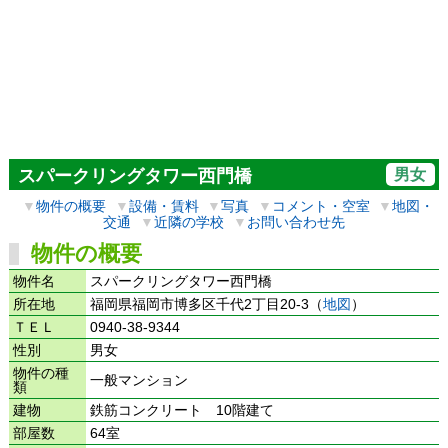
男女
スパークリングタワー西門橋
▼
物件の概要
▼
設備・賃料
▼
写真
▼
コメント・空室
▼
地図・
交通
▼
近隣の学校
▼
お問い合わせ先
物件の概要
物件名
スパークリングタワー西門橋
所在地
福岡県福岡市博多区千代2丁目20-3（
地図
）
ＴＥＬ
0940-38-9344
性別
男女
物件の種
一般マンション
類
建物
鉄筋コンクリート 10階建て
部屋数
64室