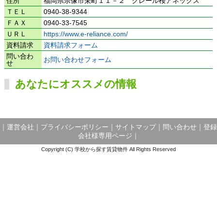
住所
福岡県宗像市栄町１１－２ クレール桜アネックス
ＴＥＬ
0940-38-9344
ＦＡＸ
0940-33-7545
ＵＲＬ
https://www.e-reliance.com/
資料請求
資料請求フォーム
問い合わ
お問い合わせフォーム
せ
あなたにオススメの情報
｜
運営会社
｜
プライバシーポリシー
｜
サイトマップ
｜
問い合わせ
｜
登録
会社様専用ページ
｜
Copyright (C) 学校から探す賃貸物件 All Rights Reserved