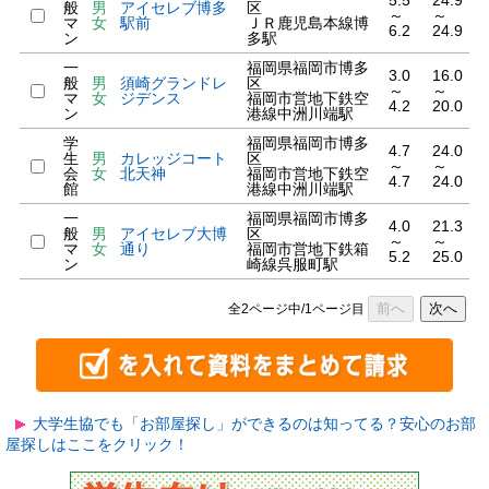
5.5
24.9
般
男
アイセレブ博多
区
～
～
マ
女
駅前
ＪＲ鹿児島本線博
6.2
24.9
ン
多駅
一
福岡県福岡市博多
3.0
16.0
般
男
須崎グランドレ
区
～
～
マ
女
ジデンス
福岡市営地下鉄空
4.2
20.0
ン
港線中洲川端駅
学
福岡県福岡市博多
4.7
24.0
生
男
カレッジコート
区
～
～
会
女
北天神
福岡市営地下鉄空
4.7
24.0
館
港線中洲川端駅
一
福岡県福岡市博多
4.0
21.3
般
男
アイセレブ大博
区
～
～
マ
女
通り
福岡市営地下鉄箱
5.2
25.0
ン
崎線呉服町駅
前へ
次へ
全2ページ中/1ページ目
大学生協でも「お部屋探し」ができるのは知ってる？安心のお部
屋探しはここをクリック！