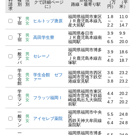
料
種
性
所在地
クで詳細ページ
（万
（平
請
別
別
路線・最寄り駅
に）
円）
米）
求
福岡県福岡市東区
1.8
11.0
下
男
ヒルトップ唐原
ＪＲ鹿児島本線九
～
～
宿
女
産大前駅
2.2
14.7
福岡県春日市
3.9
9.9
下
男
高田学生寮
ＪＲ鹿児島本線南
～
～
宿
女
福岡駅
6.5
20.0
一
福岡県福岡市博多
3.9
18.6
般
男
区
セレーノ
～
～
ア
女
ＪＲ鹿児島本線吉
4.0
18.7
パ
塚駅
学
福岡県福岡市西区
3.6
23.2
生
男
学生会館 ゼフ
福岡市営地下鉄空
～
～
会
女
ァー
港線室見駅
3.8
23.2
館
学
福岡県福岡市東区
4.4
20.2
生
男
福岡市営地下鉄箱
フラッツ福岡Ⅰ
～
～
マ
女
崎線馬出九大病院
4.7
20.2
ン
前駅
一
福岡県福岡市中央
5.5
24.8
般
男
区
アイセレブ薬院
～
～
マ
女
西鉄天神大牟田線
6.4
24.8
ン
薬院駅
一
福岡県福岡市博多