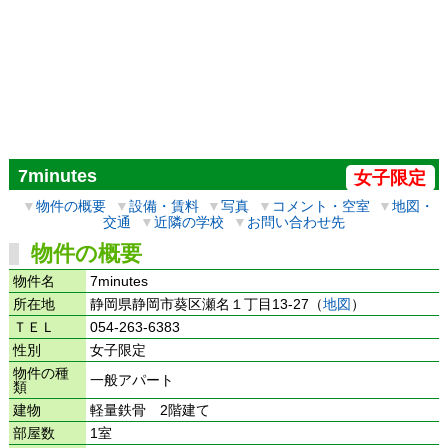
7minutes
女子限定
▼
物件の概要
▼
設備・賃料
▼
写真
▼
コメント・空室
▼
地図・
交通
▼
近隣の学校
▼
お問い合わせ先
物件の概要
物件名
7minutes
所在地
静岡県静岡市葵区瀬名１丁目13-27（
地図
）
ＴＥＬ
054-263-6383
性別
女子限定
物件の種
一般アパート
類
建物
軽量鉄骨 2階建て
部屋数
1室