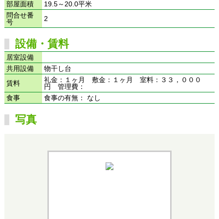
部屋面積
19.5～20.0平米
問合せ番
2
号
設備・賃料
居室設備
共用設備
物干し台
礼金：１ヶ月 敷金：１ヶ月 室料：３３，０００
賃料
円 管理費：
食事
食事の有無： なし
写真