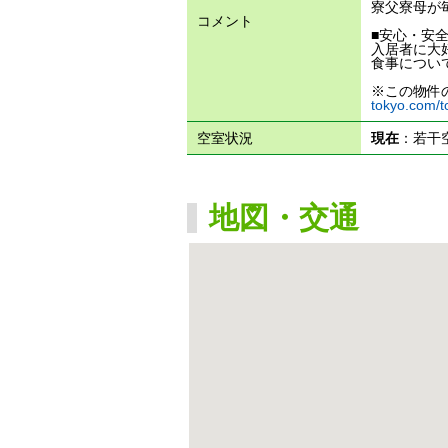
寮父寮母が
コメント
■安心・安
入居者に大
食事につい
※この物件
tokyo.com/t
空室状況
現在
：若干
地図・交通