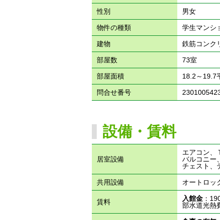
性別
男女
物件の種類
学生マンシ
建物
鉄筋コンク
部屋数
73室
部屋面積
18.2～19.
問合せ番号
230100542
設備・賃料
エアコン、
居室設備
バルコニー
チェスト、
共用設備
オートロッ
入館金
：19
賃料
部水道光熱費