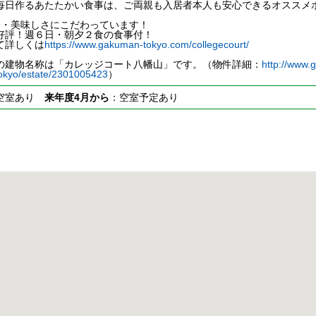
毎日作るあたたかい食事は、ご両親も入居者本人も安心できるオススメ
全・美味しさにこだわっています！
好評！週６日・朝夕２食の食事付！
て詳しくは
https://www.gakuman-tokyo.com/collegecourt/
の建物名称は「カレッジコート八幡山」です。（物件詳細：
http://www.
okyo/estate/2301005423
）
空室あり
来年度4月から
：空室予定あり