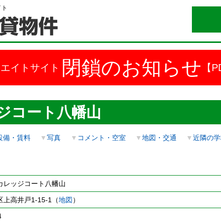
イト
閉鎖のお知らせ
ドエイトサイト
【P
ジコート八幡山
設備・賃料
▼
写真
▼
コメント・空室
▼
地図・交通
▼
近隣の学
カレッジコート八幡山
上高井戸1-15-1（
地図
）
4