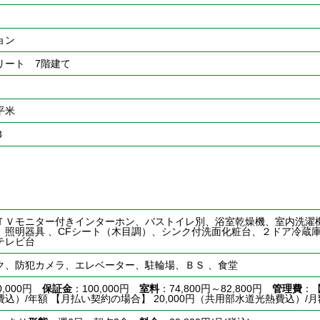
ョン
リート 7階建て
7平米
3
ＴＶモニター付きインターホン、バストイレ別、浴室乾燥機、室内洗濯
、照明器具 、CFシート（木目調）、シンク付洗面化粧台、２ドア冷蔵
テレビ台
ク、防犯カメラ、エレベーター、駐輪場、ＢＳ 、食堂
0,000円
保証金
：100,000円
室料
：74,800円～82,800円
管理費
：【
込）/年額 【月払い契約の場合】 20,000円（共用部水道光熱費込）/月