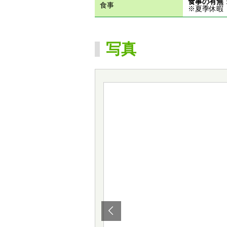
食事の有無
食事
※夏季休暇
写真