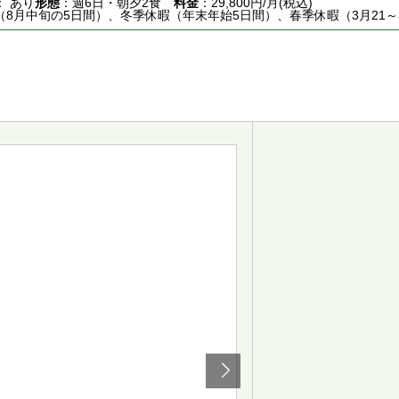
： あり
形態
：週6日・朝夕2食
料金
：29,800円/月(税込)
（8月中旬の5日間）、冬季休暇（年末年始5日間）、春季休暇（3月21～