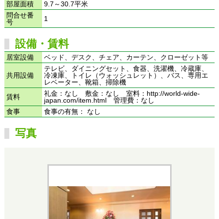
部屋面積
9.7～30.7平米
問合せ番
1
号
設備・賃料
居室設備
ベッド、デスク、チェア、カーテン、クローゼット等
テレビ、ダイニングセット、食器、洗濯機、冷蔵庫、
共用設備
冷凍庫、トイレ（ウォッシュレット）、バス、専用エ
レベーター、靴箱、掃除機
礼金：なし 敷金：なし 室料：http://world-wide-
賃料
japan.com/item.html 管理費：なし
食事
食事の有無： なし
写真