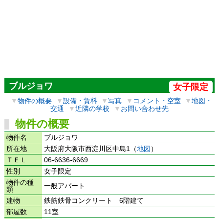
ブルジョワ
女子限定
▼
物件の概要
▼
設備・賃料
▼
写真
▼
コメント・空室
▼
地図・
交通
▼
近隣の学校
▼
お問い合わせ先
物件の概要
物件名
ブルジョワ
所在地
大阪府大阪市西淀川区中島1（
地図
）
ＴＥＬ
06-6636-6669
性別
女子限定
物件の種
一般アパート
類
建物
鉄筋鉄骨コンクリート 6階建て
部屋数
11室