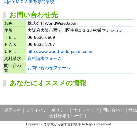
大阪ＹＭＣＡ国際専門学校
お問い合わせ先
名称
株式会社WorldWideJapan
住所
大阪府大阪市西淀川区中島1-3-33 松栄マンション
ＴＥＬ
06-6636-6669
ＦＡＸ
06-6633-3707
ＵＲＬ
http://www.world-wide-japan.com/
資料請求
資料請求フォーム
問い合わ
お問い合わせフォーム
せ
あなたにオススメの情報
｜
運営会社
｜
プライバシーポリシー
｜
サイトマップ
｜
問い合わせ
｜
登録
会社様専用ページ
｜
Copyright (C) 学校から探す賃貸物件 All Rights Reserved