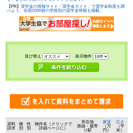
【PR】
奨学金の情報サイト「奨学金ガイド」で奨学金制度を調
べよう。全国2000校の学校別の奨学金情報も掲載。
並び替え
表示物件
所在地
家賃
広さ
資料
種
性
物件名（クリックで
路線・最寄
（万
（平
請求
別
別
詳細ページに）
り駅
円）
米）