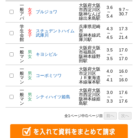
一
大阪府大阪
3.6
般
女
市西淀川区
9.7～
ブルジョワ
～
ア
子
阪神なんば
30.7
5.4
パ
線出来島駅
学
兵庫県尼崎
4.3
17.3
生
女
スチュデントハイム
市
～
～
会
子
武庫川
阪神本線武
4.5
21.4
館
庫川駅
一
大阪府大阪
3.5
17.0
般
男
市福島区
キヨシビル
～
～
マ
女
阪神本線野
3.5
17.0
ン
田駅
一
大阪府大阪
4.0
16.0
般
男
市淀川区
コーポミツワ
～
～
マ
女
ＪＲ東海道
4.1
16.0
ン
本線塚本駅
一
大阪府大阪
3.0
17.6
般
男
市西淀川区
シティハイツ姫島
～
～
マ
女
阪神本線姫
3.3
17.6
ン
島駅
前へ
次へ
全1ページ中/1ページ目