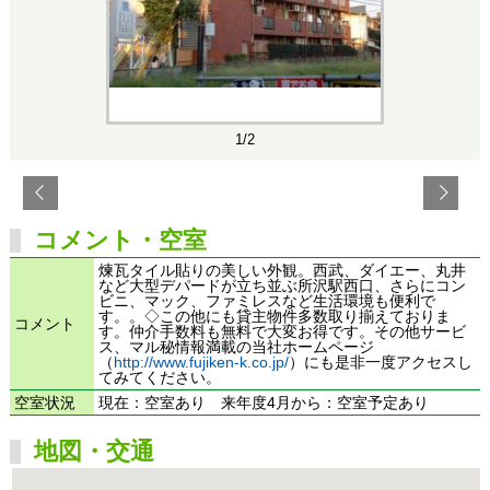
1/2
コメント・空室
煉瓦タイル貼りの美しい外観。西武、ダイエー、丸井
など大型デパードが立ち並ぶ所沢駅西口、さらにコン
ビニ、マック、ファミレスなど生活環境も便利で
す。。◇この他にも貸主物件多数取り揃えておりま
コメント
す。仲介手数料も無料で大変お得です。その他サービ
ス、マル秘情報満載の当社ホームページ
（
http://www.fujiken-k.co.jp/
）にも是非一度アクセスし
てみてください。
空室状況
現在：空室あり 来年度4月から：空室予定あり
地図・交通