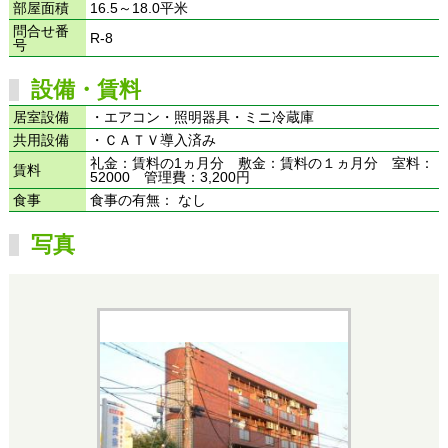
部屋面積
16.5～18.0平米
問合せ番
R-8
号
設備・賃料
居室設備
・エアコン・照明器具・ミニ冷蔵庫
共用設備
・ＣＡＴＶ導入済み
礼金：賃料の1ヵ月分 敷金：賃料の１ヵ月分 室料：
賃料
52000 管理費：3,200円
食事
食事の有無： なし
写真