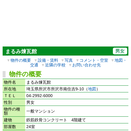
男女
まるみ煉瓦館
▼
物件の概要
▼
設備・賃料
▼
写真
▼
コメント・空室
▼
地図・
交通
▼
近隣の学校
▼
お問い合わせ先
物件の概要
物件名
まるみ煉瓦館
所在地
埼玉県所沢市所沢市南住吉9-10（
地図
）
ＴＥＬ
04-2992-6000
性別
男女
物件の種
一般マンション
類
建物
鉄筋鉄骨コンクリート 4階建て
部屋数
24室