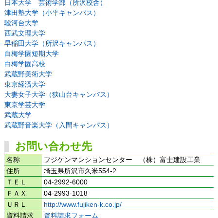
日本大学 芸術学部（所沢校舎）
津田塾大学（小平キャンパス）
駿河台大学
西武文理大学
早稲田大学（所沢キャンパス）
白梅学園短期大学
白梅学園高校
武蔵野美術大学
東京経済大学
大妻女子大学（狭山台キャンパス）
東京学芸大学
武蔵大学
武蔵野音楽大学（入間キャンパス）
お問い合わせ先
名称
フジケンマンションセンター （株）富士建設工業
住所
埼玉県所沢市久米554-2
ＴＥＬ
04-2992-6000
ＦＡＸ
04-2993-1018
ＵＲＬ
http://www.fujiken-k.co.jp/
資料請求
資料請求フォーム