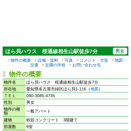
男女
ほら貝ハウス 桜通線相生山駅徒歩7分
▼
物件の概要
▼
設備・賃料
▼
写真
▼
コメント・空室
▼
地図・
交通
▼
近隣の学校
▼
お問い合わせ先
物件の概要
物件名
ほら貝ハウス 桜通線相生山駅徒歩7分
所在地
愛知県名古屋市緑区ほら貝1-116（
地図
）
ＴＥＬ
080-3085-4735
性別
男女
物件の種
一般アパート
類
建物
鉄筋コンクリート 3階建て
部屋数
9室