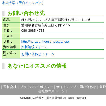
名城大学（天白キャンパス）
お問い合わせ先
名称
ほら貝ハウス 名古屋市緑区ほら貝１－１１６
住所
愛知県名古屋市緑区ほら貝1-116
ＴＥＬ
080-3085-4735
ＦＡＸ
ＵＲＬ
http://horagai-house.tobs.jp/top/
資料請求
資料請求フォーム
問い合わ
お問い合わせフォーム
せ
あなたにオススメの情報
｜
運営会社
｜
プライバシーポリシー
｜
サイトマップ
｜
問い合わせ
｜
登録
会社様専用ページ
｜
Copyright (C) 学校から探す賃貸物件 All Rights Reserved