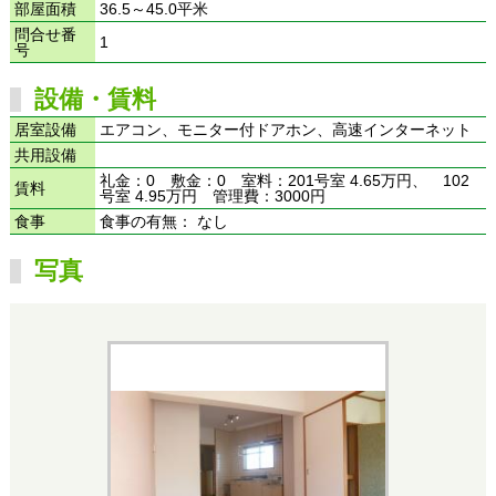
部屋面積
36.5～45.0平米
問合せ番
1
号
設備・賃料
居室設備
エアコン、モニター付ドアホン、高速インターネット
共用設備
礼金：0 敷金：0 室料：201号室 4.65万円、 102
賃料
号室 4.95万円 管理費：3000円
食事
食事の有無： なし
写真