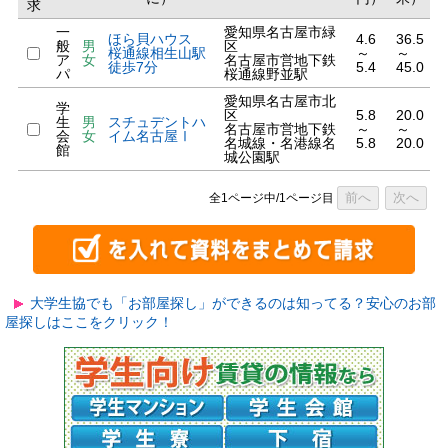
求
一
愛知県名古屋市緑
ほら貝ハウス
4.6
36.5
般
男
区
桜通線相生山駅
～
～
ア
女
名古屋市営地下鉄
徒歩7分
5.4
45.0
パ
桜通線野並駅
愛知県名古屋市北
学
区
5.8
20.0
生
男
スチュデントハ
名古屋市営地下鉄
～
～
会
女
イム名古屋Ⅰ
名城線・名港線名
5.8
20.0
館
城公園駅
前へ
次へ
全1ページ中/1ページ目
大学生協でも「お部屋探し」ができるのは知ってる？安心のお部
屋探しはここをクリック！