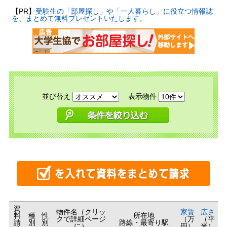
【PR】
受験生の「部屋探し」や「一人暮らし」に役立つ情報誌
を、まとめて無料プレゼントいたします。
並び替え
表示物件
資
物件名（クリッ
家賃
広さ
料
種
性
所在地
クで詳細ページ
（万
（平
請
別
別
路線・最寄り駅
に）
円）
米）