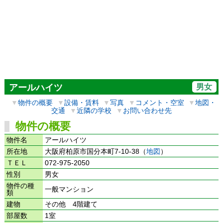
男女
アールハイツ
▼
物件の概要
▼
設備・賃料
▼
写真
▼
コメント・空室
▼
地図・
交通
▼
近隣の学校
▼
お問い合わせ先
物件の概要
物件名
アールハイツ
所在地
大阪府柏原市国分本町7-10-38（
地図
）
ＴＥＬ
072-975-2050
性別
男女
物件の種
一般マンション
類
建物
その他 4階建て
部屋数
1室