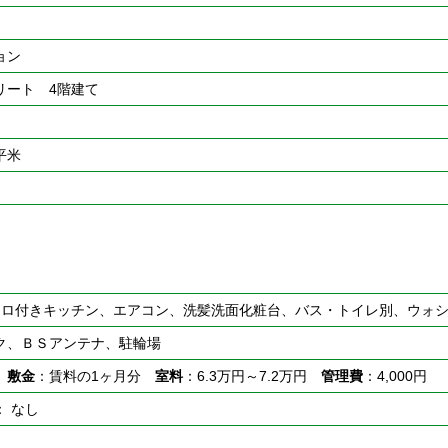
ョン
リート 4階建て
5平米
ンロ付きキッチン、エアコン、洗髪洗面化粧台、バス・トイレ別、ウォ
ク、ＢＳアンテナ、駐輪場
シ
敷金
：賃料の1ヶ月分
室料
：6.3万円～7.2万円
管理費
：4,000円
： なし