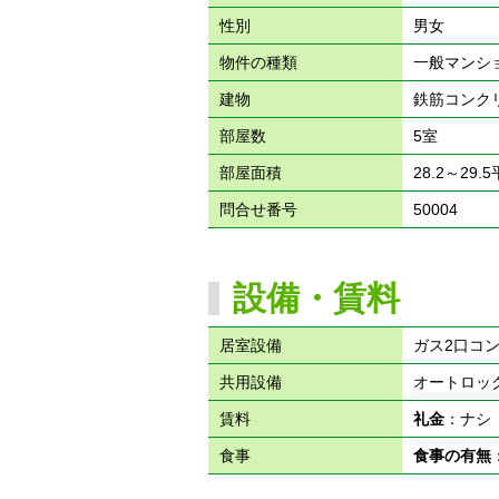
性別
男女
物件の種類
一般マンシ
建物
鉄筋コンク
部屋数
5室
部屋面積
28.2～29.
問合せ番号
50004
設備・賃料
居室設備
ガス2口コ
共用設備
オートロッ
賃料
礼金
：ナ
食事
食事の有無