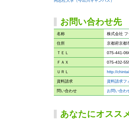
同志社大学（今出川キャンパス）
お問い合わせ先
名称
株式会社 
住所
京都府京都市
ＴＥＬ
075-441-06
ＦＡＸ
075-432-55
ＵＲＬ
http://chinta
資料請求
資料請求フ
問い合わせ
お問い合わ
あなたにオスス