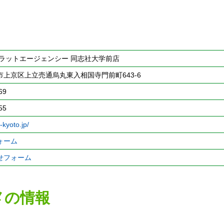
フラットエージェンシー 同志社大学前店
上京区上立売通烏丸東入相国寺門前町643-6
69
55
i-kyoto.jp/
ォーム
せフォーム
メの情報