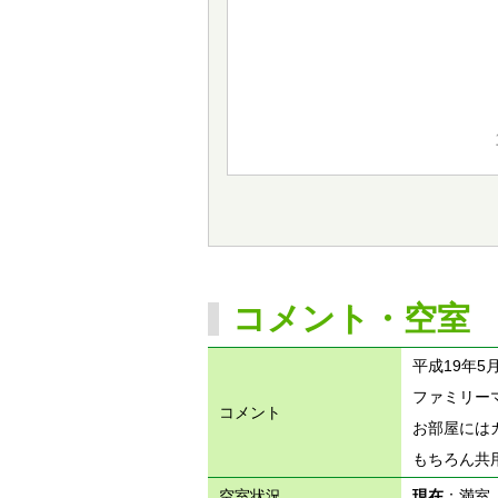
コメント・空室
平成19年
ファミリー
コメント
お部屋には
もちろん共
空室状況
現在
：満