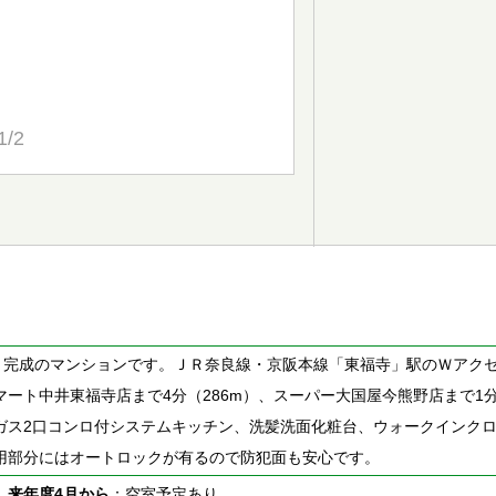
1/2
5月完成のマンションです。ＪＲ奈良線・京阪本線「東福寺」駅のＷアク
マート中井東福寺店まで4分（286m）、スーパー大国屋今熊野店まで1分
ガス2口コンロ付システムキッチン、洗髪洗面化粧台、ウォークインク
用部分にはオートロックが有るので防犯面も安心です。
室
来年度4月から
：空室予定あり