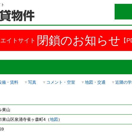
イト
閉鎖のお知らせ
ドエイトサイト
【P
設備・賃料
▼
写真
▼
コメント・空室
▼
地図・交通
▼
近隣の学
ル東山
市東山区泉涌寺雀ヶ森町4（
地図
）
69