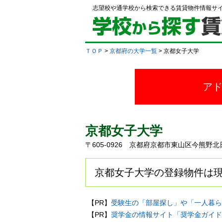
志望校や通学校から検索できる賃貸物件情報サ
ＴＯＰ
>
京都府の大学一覧
> 京都女子大学
ア
京都女子大学
〒605-0926 京都府京都市東山区今熊
京都女子大学の登録物件は現
【PR】
受験生の「部屋探し」や「一人暮ら
【PR】
奨学金の情報サイト「奨学金ガイド