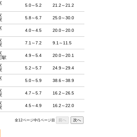
区
5.0～5.2
21.2～21.2
区
5.8～6.7
25.0～30.0
駅
区
4.0～4.5
20.0～20.0
区
7.1～7.2
9.1～11.5
駅
区
4.9～5.4
20.0～20.1
町駅
区
5.2～5.7
24.9～29.4
駅
区
5.0～5.9
38.6～38.9
区
4.7～5.7
16.2～26.5
駅
区
4.5～4.9
16.2～22.0
駅
前へ
次へ
全12ページ中/1ページ目