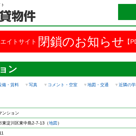
イト
閉鎖のお知らせ
ドエイトサイト
【P
ョン
設備・賃料
▼
写真
▼
コメント・空室
▼
地図・交通
▼
近隣の学
マンション
東淀川区東中島2-7-13（
地図
）
11