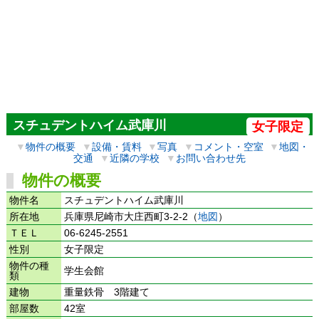
スチュデントハイム武庫川
女子限定
▼
物件の概要
▼
設備・賃料
▼
写真
▼
コメント・空室
▼
地図・
交通
▼
近隣の学校
▼
お問い合わせ先
物件の概要
物件名
スチュデントハイム武庫川
所在地
兵庫県尼崎市大庄西町3-2-2（
地図
）
ＴＥＬ
06-6245-2551
性別
女子限定
物件の種
学生会館
類
建物
重量鉄骨 3階建て
部屋数
42室