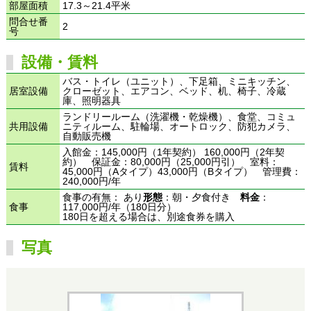
部屋面積
17.3～21.4平米
問合せ番
2
号
設備・賃料
バス・トイレ（ユニット）、下足箱、ミニキッチン、
居室設備
クローゼット、エアコン、ベッド、机、椅子、冷蔵
庫、照明器具
ランドリールーム（洗濯機・乾燥機）、食堂、コミュ
共用設備
ニティルーム、駐輪場、オートロック、防犯カメラ、
自動販売機
入館金：145,000円（1年契約） 160,000円（2年契
約） 保証金：80,000円（25,000円引） 室料：
賃料
45,000円（Aタイプ）43,000円（Bタイプ） 管理費：
240,000円/年
食事の有無： あり
形態
：朝・夕食付き
料金
：
食事
117,000円/年（180日分）
180日を超える場合は、別途食券を購入
写真