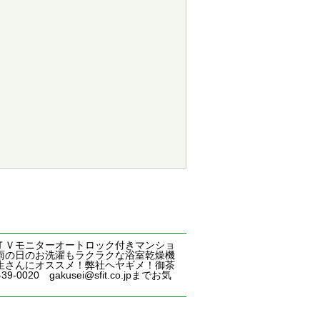
ＴＶモニターオートロック付きマンショ
雨の日のお洗濯もラクラクな浴室乾燥機
生さんにオススメ！弊社ヘヤギメ！御茶
gakusei@sfit.co.jpまでお気