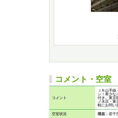
コメント・空室
ＪＲ山手線
ン！希少な
コメント
付き。東京
ノ水店・東京駅
軽にお問い
空室状況
現在
：若干