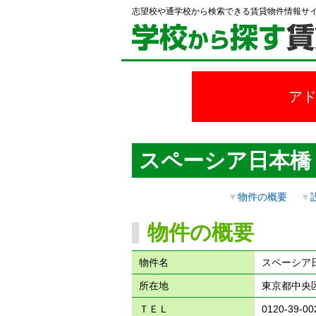
志望校や通学校から検索できる賃貸物件情報サ
ア
スペーシア日本橋
▼
物件の概要
▼
物件の概要
物件名
スペーシア
所在地
東京都中央
ＴＥＬ
0120-39-00