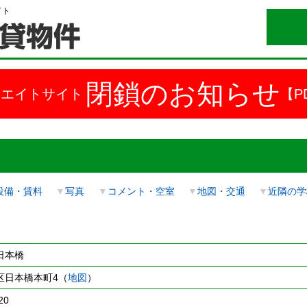
イト
閉鎖のお知らせ
ドエイトサイト
【P
設備・賃料
▼
写真
▼
コメント・空室
▼
地図・交通
▼
近隣の学
日本橋
区日本橋本町4（
地図
）
20