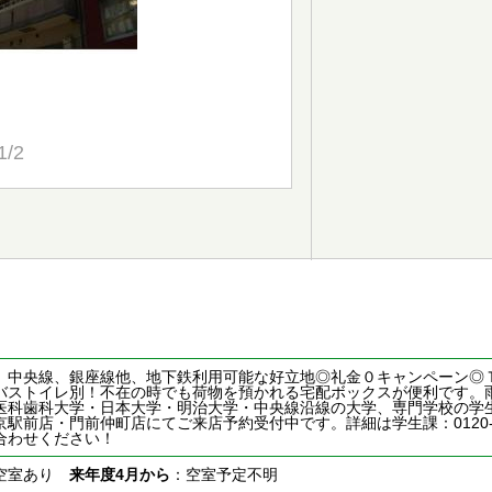
1/2
、中央線、銀座線他、地下鉄利用可能な好立地◎礼金０キャンペーン◎
バストイレ別！不在の時でも荷物を預かれる宅配ボックスが便利です。
医科歯科大学・日本大学・明治大学・中央線沿線の大学、専門学校の学
前店・門前仲町店にてご来店予約受付中です。詳細は学生課：0120-39-0020 
合わせください！
空室あり
来年度4月から
：空室予定不明