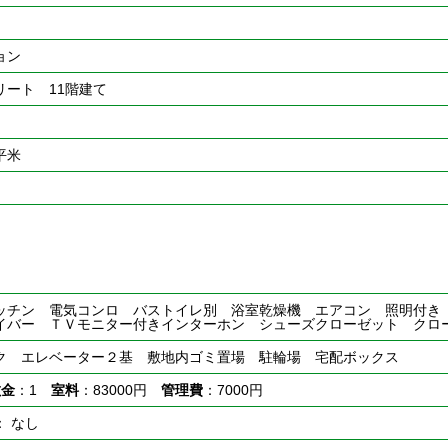
ョン
リート 11階建て
0平米
ッチン 電気コンロ バストイレ別 浴室乾燥機 エアコン 照明付き
イバー ＴＶモニター付きインターホン シューズクローゼット クロ
ク エレベーター２基 敷地内ゴミ置場 駐輪場 宅配ボックス
敷金
：1
室料
：83000円
管理費
：7000円
： なし