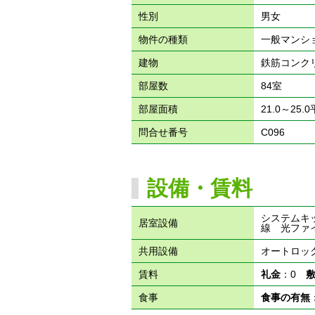
性別
男女
物件の種類
一般マンシ
建物
鉄筋コンク
部屋数
84室
部屋面積
21.0～25.
問合せ番号
C096
設備・賃料
システムキ
居室設備
線 光ファ
共用設備
オートロッ
賃料
礼金
：0
食事
食事の有無