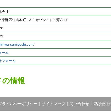
式会社
東灘区住吉本町1-3-2 セゾン・ド・源八1Ｆ
78
79
shinwa-sumiyoshi.com/
ォーム
せフォーム
メの情報
プライバシーポリシー
｜
サイトマップ
｜
問い合わせ
｜
登録会社