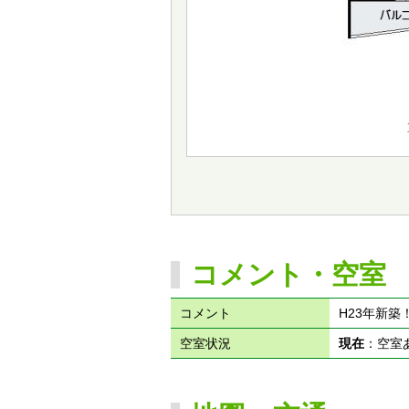
コメント・空室
コメント
H23年新
空室状況
現在
：空