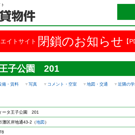
イト
閉鎖のお知らせ
ドエイトサイト
【P
王子公園 201
設備・賃料
▼
写真
▼
コメント・空室
▼
地図・交通
▼
近隣の学
ータ王子公園 201
灘区岸地通43-2（
地図
）
78