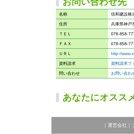
お問い合わせ先
名称
信和建設株
住所
兵庫県神戸市
ＴＥＬ
078-858-77
ＦＡＸ
078-858-77
ＵＲＬ
http://www.
資料請求
資料請求フ
問い合わせ
お問い合わ
あなたにオスス
｜
運営会社
｜