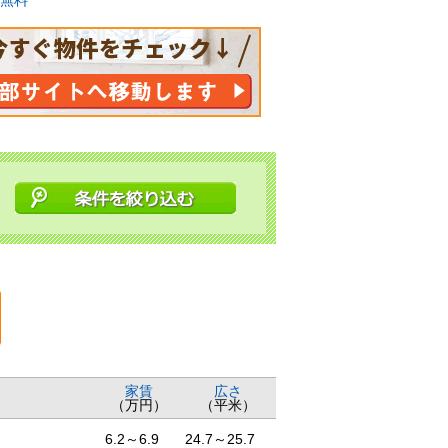
無料
家賃
広さ
（万円）
（平米）
6.2～6.9
24.7～25.7