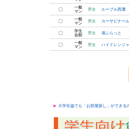
一般
男女
ルーブル西灘
マン
一般
男女
カーサピナー
マン
学生
男女
扇ふらっと
会館
一般
男女
ハイドレンジ
マン
大学生協でも「お部屋探し」ができる