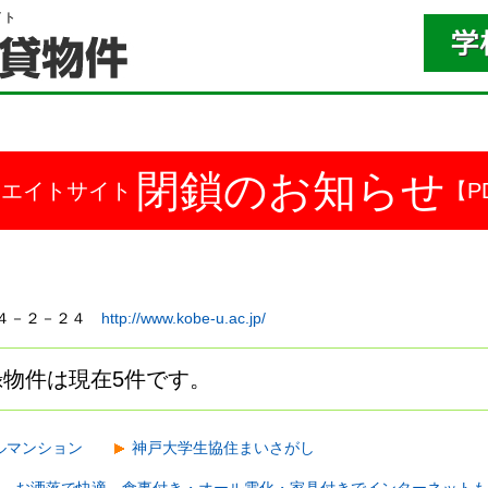
イト
）
閉鎖のお知らせ
ドエイトサイト
【P
本町４－２－２４
http://www.kobe-u.ac.jp/
物件は現在5件です。
ルマンション
神戸大学生協住まいさがし