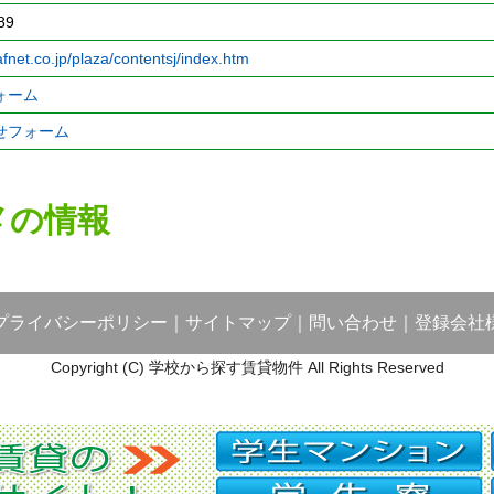
89
afnet.co.jp/plaza/contentsj/index.htm
ォーム
せフォーム
メの情報
プライバシーポリシー
｜
サイトマップ
｜
問い合わせ
｜
登録会社
Copyright (C) 学校から探す賃貸物件 All Rights Reserved