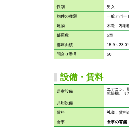
性別
男女
物件の種類
一般アパー
建物
木造 2階
部屋数
5室
部屋面積
15.9～23.
問合せ番号
50
設備・賃料
エアコン、
居室設備
乾燥機、リ
共用設備
賃料
礼金
：賃料
食事
食事の有無