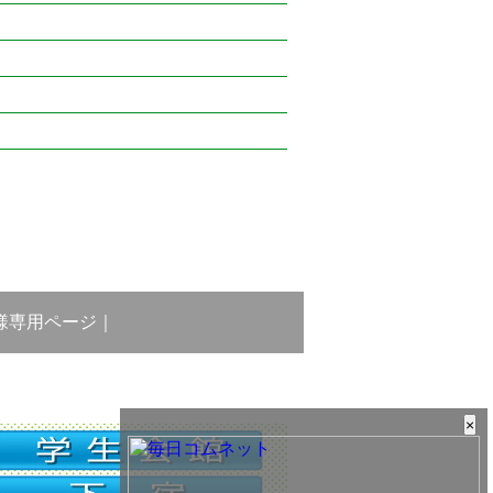
様専用ページ
｜