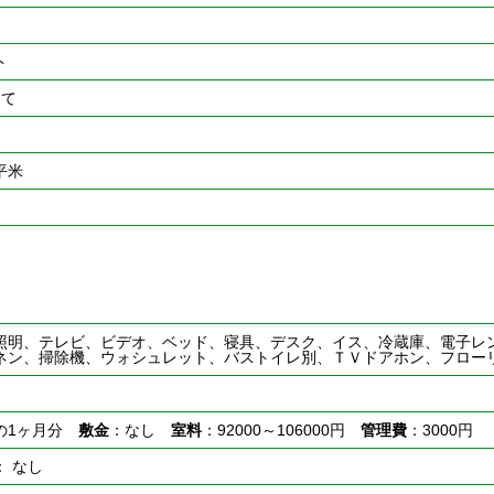
ト
建て
0平米
照明、テレビ、ビデオ、ベッド、寝具、デスク、イス、冷蔵庫、電子レ
ネン、掃除機、ウォシュレット、バストイレ別、ＴＶドアホン、フロー
の1ヶ月分
敷金
：なし
室料
：92000～106000円
管理費
：3000円
： なし