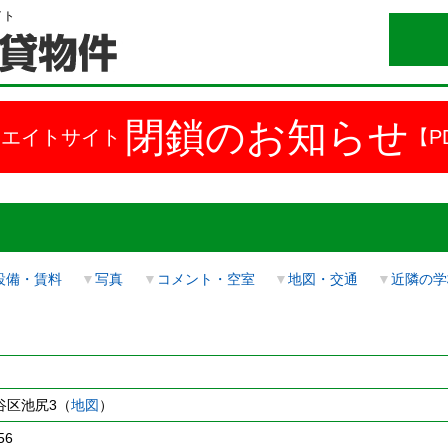
イト
閉鎖のお知らせ
ドエイトサイト
【P
設備・賃料
▼
写真
▼
コメント・空室
▼
地図・交通
▼
近隣の学
谷区池尻3（
地図
）
56