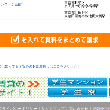
東京都杉並区
ーンエージ会館
京王井の頭線永福町駅
東京都世田谷区
東急田園都市線池尻大橋駅
のは知ってる？安心のお部屋探しはここをクリック！
プライバシーポリシー
｜
サイトマップ
｜
問い合わせ
｜
登録会社