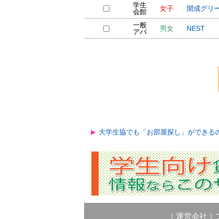
学生
女子
開成グリ
会館
一般
男女
NEST
アパ
大学生協でも「お部屋探し」ができる
｜
運営会社
｜