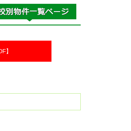
DF】
。