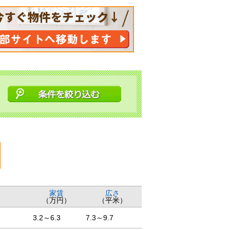
家賃
広さ
（万円）
（平米）
3.2～6.3
7.3～9.7