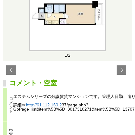
1/2
コメント・空室
エステムシリーズの分譲賃貸マンションです。管理人日勤、造
コ
メ
詳細⇒
http://61.112.160.2
37/page.php?
ン
GoPage=list&item%5B%5D=3017310271&item%5B%5D=137
ト
空
室