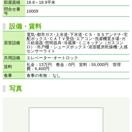
部屋面積
18.8～18.9平米
問合せ番
10009
号
設備・賃料
電気･都市ガス･上水道･下水道･ＣＳ・ＢＳアンテナ･宅
配ボックス･ＣＡＴＶ受信･エアコン･洗濯機置き場･ガ
居室設備
ス給湯器･照明器具･冷蔵庫･ミニキッチン（ガスコン
ロ）･吊戸棚・シューズボックス･浴室暖房乾燥機･人感
センサーライト
共用設備
エレベーター･オートロック
礼金：13万円 敷金：0円 室料：55,000円 管理
賃料
費：6,400円
食事
食事の有無： なし
写真