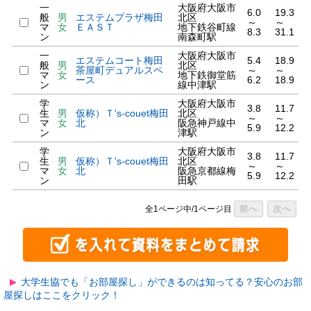
一
大阪府大阪市
6.0
19.3
般
男
エステムプラザ梅田
北区
～
～
マ
女
ＥＡＳＴ
地下鉄谷町線
8.3
31.1
ン
南森町駅
一
大阪府大阪市
エステムコート梅田
5.4
18.9
般
男
北区
茶屋町デュアルスペ
～
～
マ
女
地下鉄御堂筋
ース
6.2
18.9
ン
線中津駅
学
大阪府大阪市
3.8
11.7
生
男
仮称）Ｔ's-couet梅田
北区
～
～
マ
女
北
阪急神戸線中
5.9
12.2
ン
津駅
学
大阪府大阪市
3.8
11.7
生
男
仮称）Ｔ's-couet梅田
北区
～
～
マ
女
北
阪急京都線梅
5.9
12.2
ン
田駅
前へ
次へ
全1ページ中/1ページ目
大学生協でも「お部屋探し」ができるのは知ってる？安心のお部
屋探しはここをクリック！