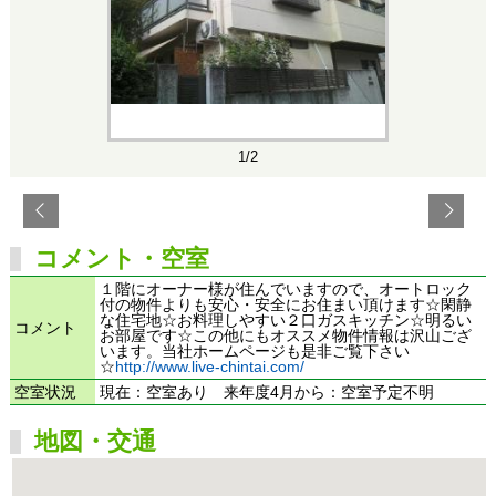
1/2
コメント・空室
１階にオーナー様が住んでいますので、オートロック
付の物件よりも安心・安全にお住まい頂けます☆閑静
な住宅地☆お料理しやすい２口ガスキッチン☆明るい
コメント
お部屋です☆この他にもオススメ物件情報は沢山ござ
います。当社ホームページも是非ご覧下さい
☆
http://www.live-chintai.com/
空室状況
現在：空室あり 来年度4月から：空室予定不明
地図・交通