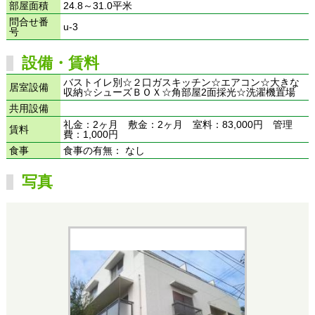
部屋面積
24.8～31.0平米
問合せ番
u-3
号
設備・賃料
バストイレ別☆２口ガスキッチン☆エアコン☆大きな
居室設備
収納☆シューズＢＯＸ☆角部屋2面採光☆洗濯機置場
共用設備
礼金：2ヶ月 敷金：2ヶ月 室料：83,000円 管理
賃料
費：1,000円
食事
食事の有無： なし
写真