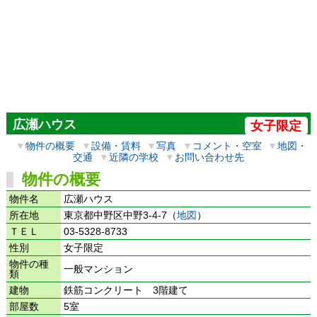
広瀬ハウス
女子限定
▼
物件の概要
▼
設備・賃料
▼
写真
▼
コメント・空室
▼
地図・
交通
▼
近隣の学校
▼
お問い合わせ先
物件の概要
物件名
広瀬ハウス
所在地
東京都中野区中野3-4-7（
地図
）
ＴＥＬ
03-5328-8733
性別
女子限定
物件の種
一般マンション
類
建物
鉄筋コンクリート 3階建て
部屋数
5室