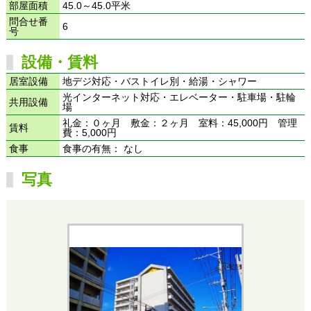
部屋面積
45.0～45.0平米
問合せ番
6
号
設備・賃料
居室設備
地デジ対応・バストイレ別・給湯・シャワー
光インターネット対応・エレベーター・駐車場・駐輪
共用設備
場
礼金：０ヶ月 敷金：２ヶ月 室料：45,000円 管理
賃料
費：5,000円
食事
食事の有無： なし
写真