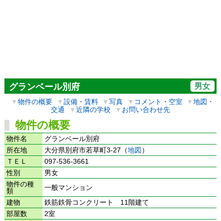
男女
グランベール別府
▼
物件の概要
▼
設備・賃料
▼
写真
▼
コメント・空室
▼
地図・
交通
▼
近隣の学校
▼
お問い合わせ先
物件の概要
物件名
グランベール別府
所在地
大分県別府市若草町3-27（
地図
）
ＴＥＬ
097-536-3661
性別
男女
物件の種
一般マンション
類
建物
鉄筋鉄骨コンクリート 11階建て
部屋数
2室