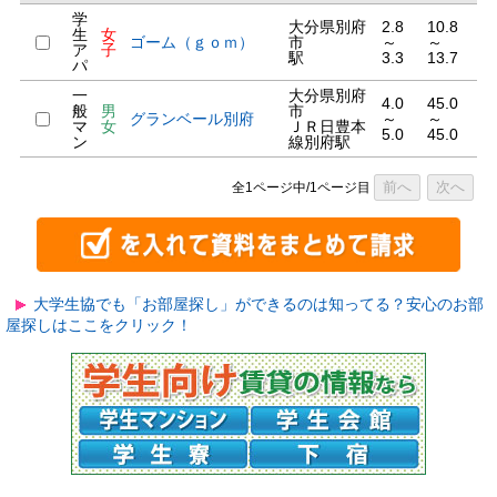
学
大分県別府
2.8
10.8
生
女
ゴーム（ｇｏｍ）
市
～
～
ア
子
駅
3.3
13.7
パ
一
大分県別府
4.0
45.0
般
男
市
グランベール別府
～
～
マ
女
ＪＲ日豊本
5.0
45.0
ン
線別府駅
前へ
次へ
全1ページ中/1ページ目
大学生協でも「お部屋探し」ができるのは知ってる？安心のお部
屋探しはここをクリック！