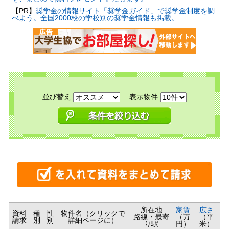
【PR】
奨学金の情報サイト「奨学金ガイド」で奨学金制度を調
べよう。全国2000校の学校別の奨学金情報も掲載。
並び替え
表示物件
所在地
家賃
広さ
資料
種
性
物件名（クリックで
路線・最寄
（万
（平
請求
別
別
詳細ページに）
り駅
円）
米）