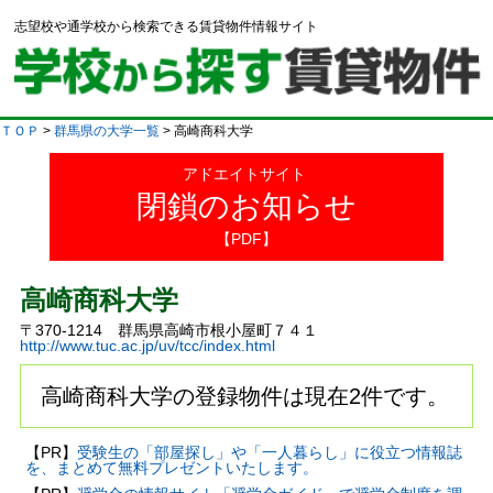
志望校や通学校から検索できる賃貸物件情報サイト
ＴＯＰ
>
群馬県の大学一覧
> 高崎商科大学
アドエイトサイト
閉鎖のお知らせ
【PDF】
高崎商科大学
〒370-1214 群馬県高崎市根小屋町７４１
http://www.tuc.ac.jp/uv/tcc/index.html
高崎商科大学の登録物件は現在2件です。
【PR】
受験生の「部屋探し」や「一人暮らし」に役立つ情報誌
を、まとめて無料プレゼントいたします。