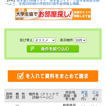
【PR】
奨学金の情報サイト「奨学金ガイド」で奨学金制度を調
べよう。全国2000校の学校別の奨学金情報も掲載。
並び替え
表示物件
所在地
家賃
広さ
資料
種
性
物件名（クリックで
路線・最
（万
（平
請求
別
別
詳細ページに）
寄り駅
円）
米）
一
群馬県高