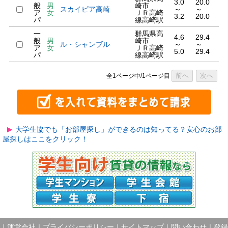
3.0
20.0
般
男
崎市
スカイピア高崎
～
～
ア
女
ＪＲ高崎
3.2
20.0
パ
線高崎駅
一
群馬県高
4.6
29.4
般
男
崎市
ル・シャンブル
～
～
ア
女
ＪＲ高崎
5.0
29.4
パ
線高崎駅
前へ
次へ
全1ページ中/1ページ目
大学生協でも「お部屋探し」ができるのは知ってる？安心のお部
屋探しはここをクリック！
｜
運営会社
｜
プライバシーポリシー
｜
サイトマップ
｜
問い合わせ
｜
登録