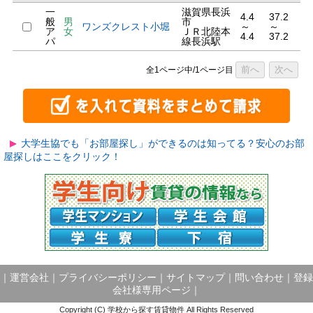
一
滋賀県長浜
4.4
37.2
般
男
市
ワンズクレスト小堀
～
～
ア
女
ＪＲ北陸本
4.4
37.2
パ
線長浜駅
前へ
次へ
全1ページ中/1ページ目
大学生協でも「お部屋探し」ができるのは知ってる？安心のお部
屋探しはここをクリック！
｜
運営会社
｜
プライバシーポリシー
｜
サイトマップ
｜
問い合わせ
｜
登録
会社様専用ページ
｜
Copyright (C) 学校から探す賃貸物件 All Rights Reserved