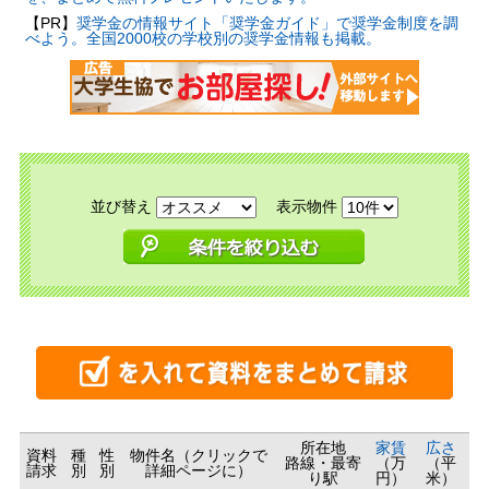
【PR】
奨学金の情報サイト「奨学金ガイド」で奨学金制度を調
べよう。全国2000校の学校別の奨学金情報も掲載。
並び替え
表示物件
所在地
家賃
広さ
資料
種
性
物件名（クリックで
路線・最寄
（万
（平
請求
別
別
詳細ページに）
り駅
円）
米）