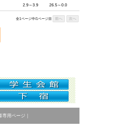
2.9～3.9
26.5～0.0
前へ
次へ
全1ページ中/1ページ目
様専用ページ
｜