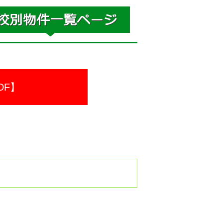
DF】
。