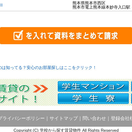
熊本県熊本市西区
Ⅱ
熊本市電上熊本線本妙寺入口駅
のは知ってる？安心のお部屋探しはここをクリック！
プライバシーポリシー
｜
サイトマップ
｜
問い合わせ
｜
登録会社
Copyright (C) 学校から探す賃貸物件 All Rights Reserved