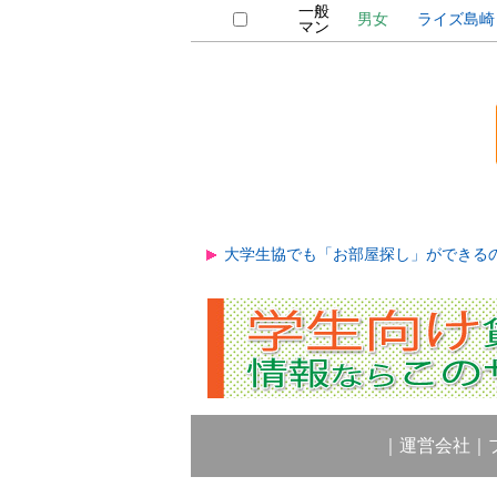
一般
男女
ライズ島崎
マン
大学生協でも「お部屋探し」ができる
｜
運営会社
｜