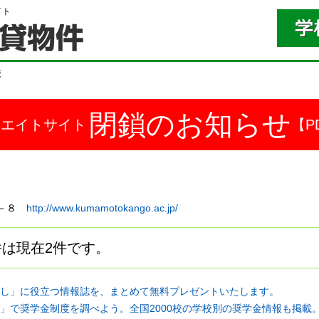
イト
校
閉鎖のお知らせ
ドエイトサイト
【P
０－８
http://www.kumamotokango.ac.jp/
は現在2件です。
し」に役立つ情報誌を、まとめて無料プレゼントいたします。
」で奨学金制度を調べよう。全国2000校の学校別の奨学金情報も掲載