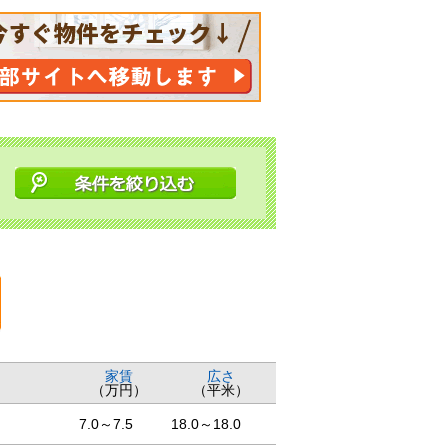
家賃
広さ
（万円）
（平米）
7.0～7.5
18.0～18.0