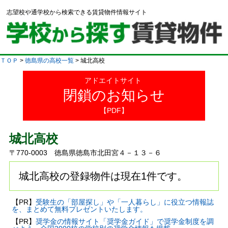
志望校や通学校から検索できる賃貸物件情報サイト
ＴＯＰ
>
徳島県の高校一覧
> 城北高校
アドエイトサイト
閉鎖のお知らせ
【PDF】
城北高校
〒770-0003 徳島県徳島市北田宮４－１３－６
城北高校の登録物件は現在1件です。
【PR】
受験生の「部屋探し」や「一人暮らし」に役立つ情報誌
を、まとめて無料プレゼントいたします。
【PR】
奨学金の情報サイト「奨学金ガイド」で奨学金制度を調