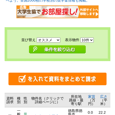
べよう。全国2000校の学校別の奨学金情報も掲載。
並び替え
表示物件
所在地
家賃
広さ
資料
種
性
物件名（クリックで
路線・最
（万
（平
請求
別
別
詳細ページに）
寄り駅
円）
米）
一
徳島県徳
0.0
22.2
般
男
島市