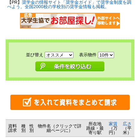
【PR】
奨学金の情報サイト「奨学金ガイド」で奨学金制度を調
べよう。全国2000校の学校別の奨学金情報も掲載。
並び替え
表示物件
所在地
家賃
広さ
資料
種
性
物件名（クリックで詳
路線・最
（万
（平
請求
別
別
細ページに）
寄り駅
円）
米）