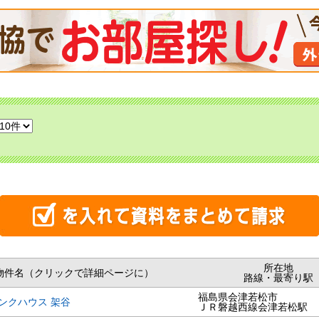
所在地
物件名（クリックで詳細ページに）
路線・最寄り駅
福島県会津若松市
ンクハウス 架谷
ＪＲ磐越西線会津若松駅