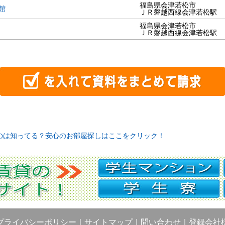
福島県会津若松市
館
ＪＲ磐越西線会津若松駅
福島県会津若松市
ＪＲ磐越西線会津若松駅
のは知ってる？安心のお部屋探しはここをクリック！
プライバシーポリシー
｜
サイトマップ
｜
問い合わせ
｜
登録会社