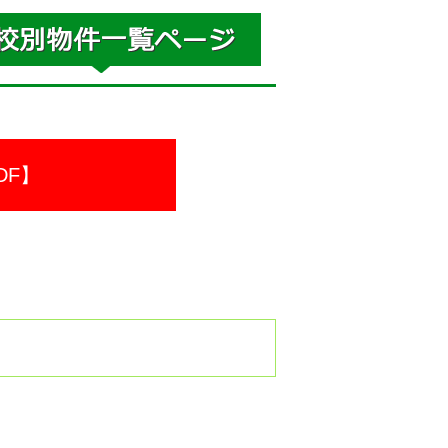
DF】
。