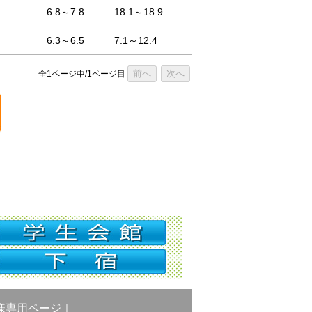
6.8～7.8
18.1～18.9
6.3～6.5
7.1～12.4
前へ
次へ
全1ページ中/1ページ目
様専用ページ
｜