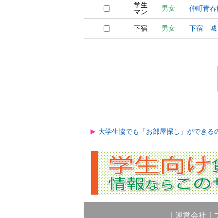
学生
男女
仲町青春
マン
下宿
男女
下宿 城
大学生協でも「お部屋探し」ができる
｜
運営会社
｜