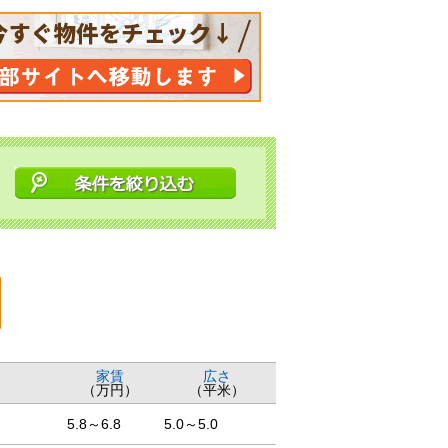
家賃
広さ
（万円）
（平米）
5.8～6.8
5.0～5.0