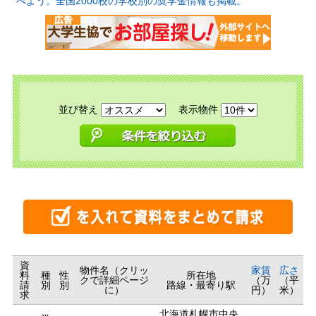
べよう。全国2000校の学校別の奨学金情報も掲載。
並び替え
表示物件
資
物件名（クリッ
家賃
広さ
料
種
性
所在地
クで詳細ページ
（万
（平
請
別
別
路線・最寄り駅
に）
円）
米）
求
北海道札幌市中央