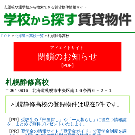
志望校や通学校から検索できる賃貸物件情報サイト
ＴＯＰ
>
北海道の高校一覧
> 札幌静修高校
アドエイトサイト
閉鎖のお知らせ
【PDF】
札幌静修高校
〒064-0916 北海道札幌市中央区南１６条西６－２－１
札幌静修高校の登録物件は現在5件です。
【PR】
受験生の「部屋探し」や「一人暮らし」に役立つ情報誌
を、まとめて無料プレゼントいたします。
【PR】
奨学金の情報サイト「奨学金ガイド」で奨学金制度を調