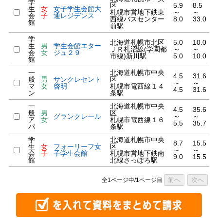
学
区
5.9
8.5
生
女
女子学生会館大
札幌市営地下鉄東
～
～
会
子
通レジデンス
西線バスセンター
8.0
33.0
館
前駅
学
北海道札幌市北区
5.0
10.0
生
男
学生会館エター
ＪＲ札沼線(学園都
～
～
会
女
ジュ２９
市線)新川駅
5.0
10.0
館
一
北海道札幌市中央
4.5
31.6
般
男
サンクレセント
区
～
～
マ
女
啓明
札幌市電西線１４
4.5
31.6
ン
条駅
一
北海道札幌市中央
4.5
35.6
般
男
区
グランクレール
～
～
ア
女
札幌市電西線１６
5.5
35.7
パ
条駅
学
北海道札幌市中央
8.7
15.5
生
女
フォーリーフ女
区
～
～
会
子
子学生会館
札幌市営地下鉄南
9.0
15.5
館
北線さっぽろ駅
前へ
次へ
全1ページ中/1ページ目