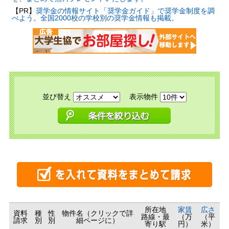
【PR】
奨学金の情報サイト「奨学金ガイド」で奨学金制度を調
べよう。全国2000校の学校別の奨学金情報も掲載。
並び替え
表示物件
所在地
家賃
広さ
資料
種
性
物件名（クリックで詳
路線・最
（万
（平
請求
別
別
細ページに）
寄り駅
円）
米）