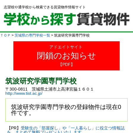
志望校や通学校から検索できる賃貸物件情報サイト
ＴＯＰ
>
茨城県の専門学校一覧
> 筑波研究学園専門学校
アドエイトサイト
閉鎖のお知らせ
【PDF】
筑波研究学園専門学校
〒300-0811 茨城県土浦市上高津宮脇１６０１
http://www.tist.ac.jp/
筑波研究学園専門学校の登録物件は現在0
件です。
【PR】
受験生の「部屋探し」や「一人暮らし」に役立つ情報誌
を、まとめて無料プレゼントいたします。