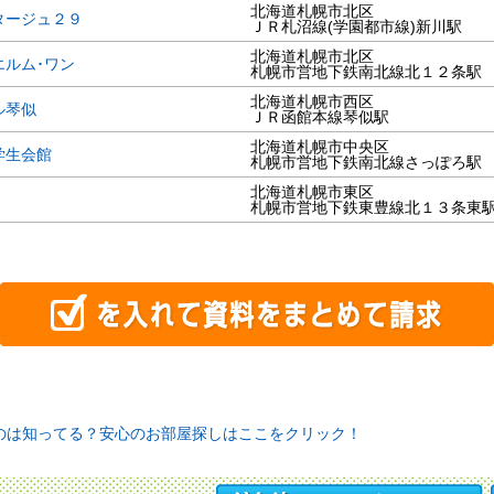
北海道札幌市北区
タージュ２９
ＪＲ札沼線(学園都市線)新川駅
北海道札幌市北区
エルム･ワン
札幌市営地下鉄南北線北１２条駅
北海道札幌市西区
ル琴似
ＪＲ函館本線琴似駅
北海道札幌市中央区
学生会館
札幌市営地下鉄南北線さっぽろ駅
北海道札幌市東区
札幌市営地下鉄東豊線北１３条東
のは知ってる？安心のお部屋探しはここをクリック！