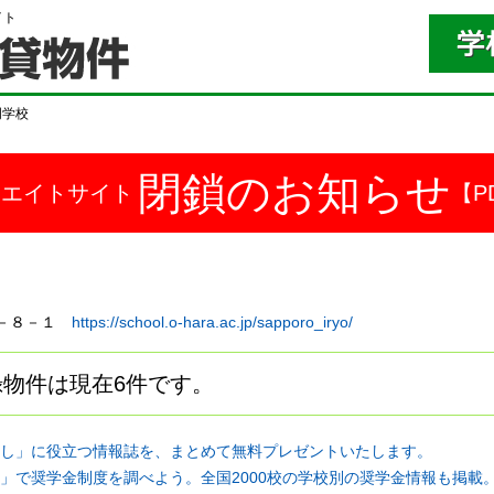
イト
門学校
閉鎖のお知らせ
ドエイトサイト
【P
西８－８－１
https://school.o-hara.ac.jp/sapporo_iryo/
物件は現在6件です。
し」に役立つ情報誌を、まとめて無料プレゼントいたします。
」で奨学金制度を調べよう。全国2000校の学校別の奨学金情報も掲載