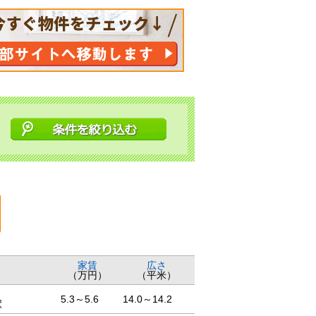
家賃
広さ
（万円）
（平米）
5.3～5.6
14.0～14.2
駅