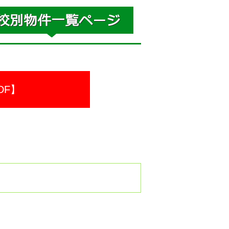
DF】
。