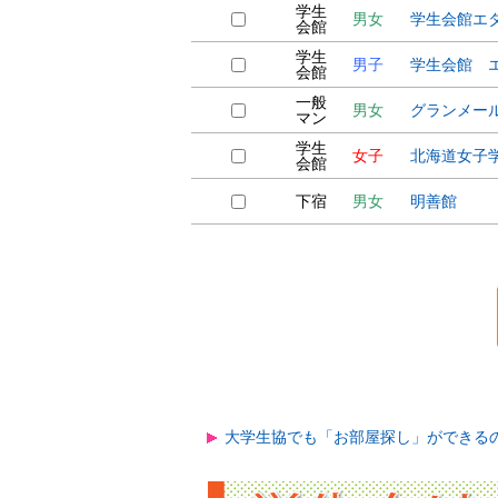
学生
男女
学生会館エ
会館
学生
男子
学生会館 
会館
一般
男女
グランメー
マン
学生
女子
北海道女子
会館
下宿
男女
明善館
大学生協でも「お部屋探し」ができる