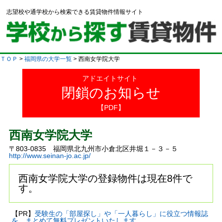
志望校や通学校から検索できる賃貸物件情報サイト
ＴＯＰ
>
福岡県の大学一覧
> 西南女学院大学
アドエイトサイト
閉鎖のお知らせ
【PDF】
西南女学院大学
〒803-0835 福岡県北九州市小倉北区井堀１－３－５
http://www.seinan-jo.ac.jp/
西南女学院大学の登録物件は現在8件で
す。
【PR】
受験生の「部屋探し」や「一人暮らし」に役立つ情報誌
を、まとめて無料プレゼントいたします。