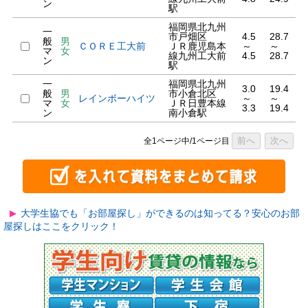
ン
駅
福岡県北九州
一
市戸畑区
4.5
28.7
般
男
ＣＯＲＥ工大前
ＪＲ鹿児島本
～
～
マ
女
線九州工大前
4.5
28.7
ン
駅
一
福岡県北九州
3.0
19.4
般
男
市小倉北区
レインボーハイツ
～
～
マ
女
ＪＲ日豊本線
3.3
19.4
ン
南小倉駅
前へ
次へ
全1ページ中/1ページ目
大学生協でも「お部屋探し」ができるのは知ってる？安心のお部
屋探しはここをクリック！