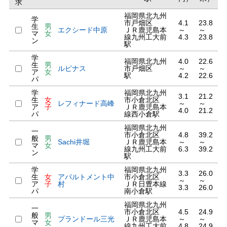
求
福岡県北九州
学
市戸畑区
4.1
23.8
生
男
エクシード中原
ＪＲ鹿児島本
～
～
マ
女
線九州工大前
4.3
23.8
ン
駅
学
福岡県北九州
4.0
22.6
生
男
ルピナス
市戸畑区
～
～
ア
女
駅
4.2
22.6
パ
学
福岡県北九州
3.1
21.2
生
女
市小倉北区
レフィナード高峰
～
～
ア
子
ＪＲ鹿児島本
4.0
21.2
パ
線西小倉駅
福岡県北九州
一
市小倉北区
4.8
39.2
般
男
Sachi井堀
ＪＲ鹿児島本
～
～
マ
女
線九州工大前
6.3
39.2
ン
駅
学
福岡県北九州
3.3
26.0
生
女
アパルトメント中
市小倉北区
～
～
ア
子
村
ＪＲ日豊本線
3.3
26.0
パ
南小倉駅
福岡県北九州
一
市小倉北区
4.5
24.9
般
男
プランドール三光
ＪＲ鹿児島本
～
～
マ
女
線九州工大前
4.8
24.9