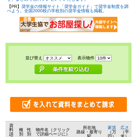
【PR】
奨学金の情報サイト「奨学金ガイド」で奨学金制度を調
べよう。全国2000校の学校別の奨学金情報も掲載。
並び替え
表示物件
資
所在地
家賃
広さ
料
種
性
物件名（クリック
路線・最寄り
（万
（平
請
別
別
で詳細ページに）
駅
円）
米）