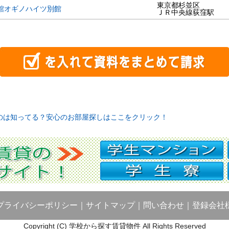
東京都杉並区
館オギノハイツ別館
ＪＲ中央線荻窪駅
のは知ってる？安心のお部屋探しはここをクリック！
プライバシーポリシー
｜
サイトマップ
｜
問い合わせ
｜
登録会社
Copyright (C) 学校から探す賃貸物件 All Rights Reserved