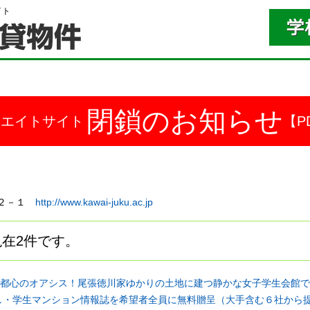
イト
閉鎖のお知らせ
ドエイトサイト
【P
目１２－１
http://www.kawai-juku.ac.jp
在2件です。
都心のオアシス！尾張徳川家ゆかりの土地に建つ静かな女子学生会館で
し・学生マンション情報誌を希望者全員に無料贈呈（大手含む６社から