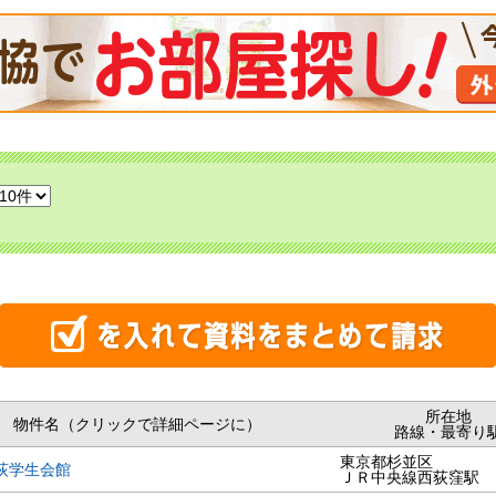
所在地
物件名（クリックで詳細ページに）
路線・最寄り
東京都杉並区
荻学生会館
ＪＲ中央線西荻窪駅