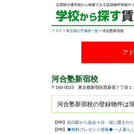
志望校や通学校から検索できる賃貸物件情報サ
ＴＯＰ
>
東京都の予備校一覧
> 河合塾新宿校
ア
河合塾新宿校
〒160-0023 東京都新宿区西新宿７丁
河合塾新宿校の登録物件は現
【PR】
目白駅から徒歩４分、緑に囲まれた
【PR】
◆無料プレゼント情報◆ 一人暮ら