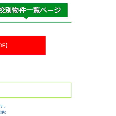
DF】
す。
提供）