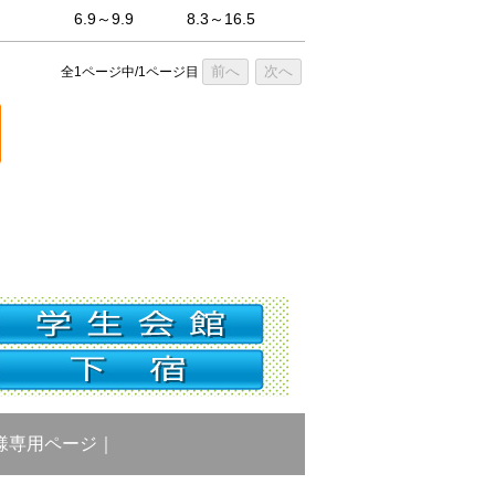
6.9～9.9
8.3～16.5
前へ
次へ
全1ページ中/1ページ目
様専用ページ
｜