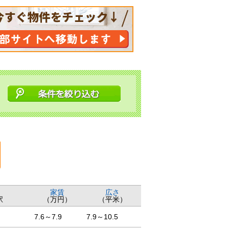
家賃
広さ
駅
（万円）
（平米）
7.6～7.9
7.9～10.5