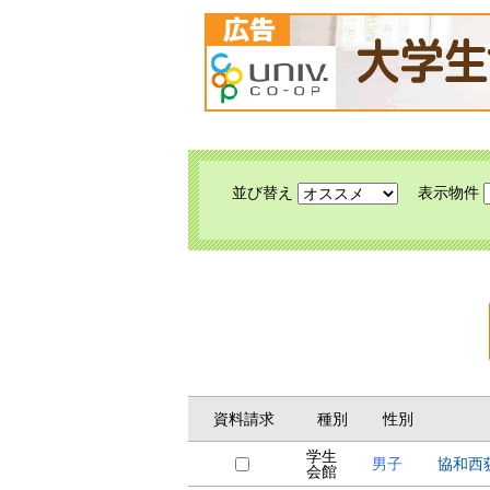
並び替え
表示物件
資料請求
種別
性別
学生
男子
協和西
会館