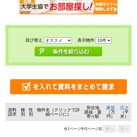
並び替え
表示物件
所在地
家賃
広さ
資料
種
性
物件名（クリックで詳
路線・最
（万
（平
請求
別
別
細ページに）
寄り駅
円）
米）
前へ
次へ
全1ページ中/1ページ目