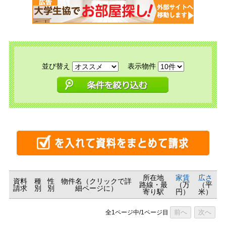
並び替え
表示物件
所在地
家賃
広さ
資料
種
性
物件名（クリックで詳
路線・最
（万
（平
請求
別
別
細ページに）
寄り駅
円）
米）
前へ
次へ
全1ページ中/1ページ目